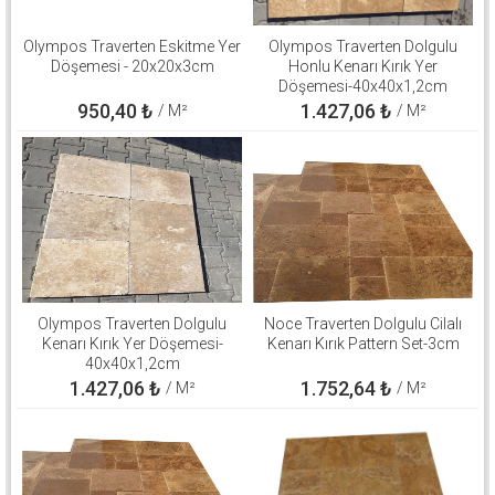
Olympos Traverten Eskitme Yer
Olympos Traverten Dolgulu
Döşemesi - 20x20x3cm
Honlu Kenarı Kırık Yer
Döşemesi-40x40x1,2cm
950,40
₺
1.427,06
₺
/ M²
/ M²
Olympos Traverten Dolgulu
Noce Traverten Dolgulu Cilalı
Kenarı Kırık Yer Döşemesi-
Kenarı Kırık Pattern Set-3cm
40x40x1,2cm
1.427,06
₺
1.752,64
₺
/ M²
/ M²