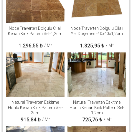
Noce Traverten Dolgulu Cilalı
Noce Traverten Dolgulu Cilalı
Kenarı Kırık Pattern Set-1,2cm
Yer Döşemesi-40x40x1,2cm
1.296,55
₺
1.325,95
₺
/ M²
/ M²
Natural Traverten Eskitme
Natural Traverten Eskitme
Honlu Kenarı Kırık Pattern Set-
Honlu Kenarı Kırık Pattern Set-
3cm
1,2cm
915,84
₺
725,76
₺
/ M²
/ M²