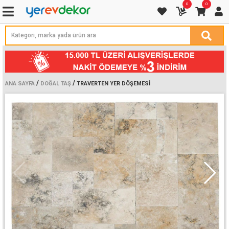
0
0
/
/
ANA SAYFA
DOĞAL TAŞ
TRAVERTEN YER DÖŞEMESI