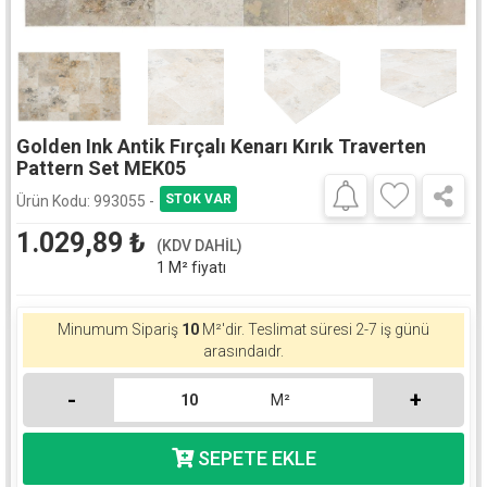
Golden Ink Antik Fırçalı Kenarı Kırık Traverten
Pattern Set MEK05
Ürün Kodu:
993055 -
1.029,89
₺
(KDV DAHİL)
1 M² fiyatı
Minumum Sipariş
10
M²'dir. Teslimat süresi 2-7 iş günü
arasındaıdr.
-
+
M²