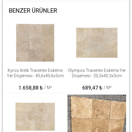
BENZER ÜRÜNLER
Kyros Antik Traverten Eskitme
Olympos Traverten Eskitme Yer
Yer Döşemesi - 40,6x40,6x3cm
Döşemesi - 20,3x40,3x3cm
1.658,88
₺
689,47
₺
/ M²
/ M²