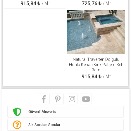
915,84
₺
725,76
₺
/ M²
/ M²
Natural Traverten Dolgulu
Honlu Kenarı Kırık Pattern Set-
3cm
915,84
₺
/ M²
Güvenli Alışveriş
Sık Sorulan Sorular