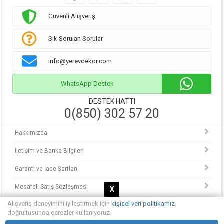
Güvenli Alışveriş
Sık Sorulan Sorular
info@yerevdekor.com
WhatsApp Destek
DESTEK HATTI
0(850) 302 57 20
Hakkımızda
İletişim ve Banka Bilgileri
Garanti ve İade Şartları
Mesafeli Satış Sözleşmesi
X
Alışveriş deneyimini iyileştirmek için
kişisel veri politikamız
KVKK Politikası
doğrultusunda çerezler kullanıyoruz.
© Copyright 2013 - 2025.