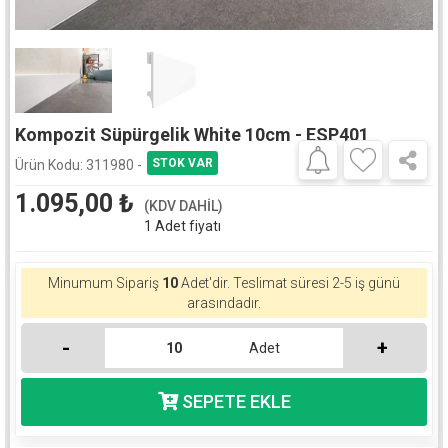
Kompozit Süpürgelik White 10cm - ESP401
Ürün Kodu:
311980 -
1.095,00
₺
(KDV DAHİL)
1 Adet fiyatı
Minumum Sipariş
10
Adet'dir.
Teslimat süresi 2-5 iş günü
arasındadır.
-
+
Adet