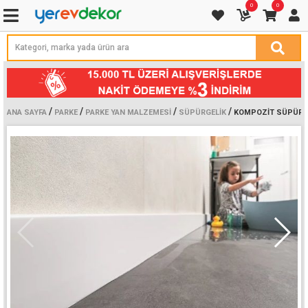
0
0
/
/
/
/
ANA SAYFA
PARKE
PARKE YAN MALZEMESI
SÜPÜRGELIK
KOMPOZIT SÜPÜRG