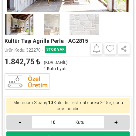
Kültür Taşı Agrilla Perla - AG2815
Ürün Kodu:
322270 -
1.842,75
₺
(KDV DAHİL)
1 Kutu fiyatı
Minumum Sipariş
10
Kutu'dir.
Teslimat süresi 2-15 iş günü
arasındadır.
-
+
Kutu