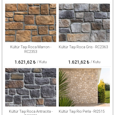
Kültür Taşı Roca Marron -
Kültür Taşı Roca Gris - RC2363
RC2353
1.621,62
₺
1.621,62
₺
/ Kutu
/ Kutu
Kültür Taşı Roca Antracita -
Kültür Taşı Rio Perla - RI2515