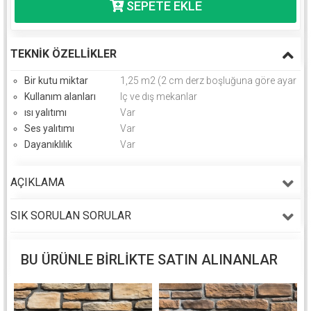
TEKNIK ÖZELLIKLER
Bir kutu miktar
1,25 m2 (2 cm derz boşluğuna göre ayarlanm
Kullanım alanları
Iç ve dış mekanlar
ısı yalıtımı
Var
Ses yalıtımı
Var
Dayanıklılık
Var
AÇIKLAMA
SIK SORULAN SORULAR
BU ÜRÜNLE BIRLIKTE SATIN ALINANLAR