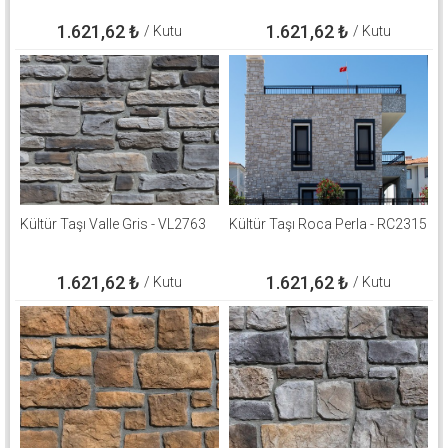
1.621,62
₺
1.621,62
₺
/ Kutu
/ Kutu
Kültür Taşı Valle Gris - VL2763
Kültür Taşı Roca Perla - RC2315
1.621,62
₺
1.621,62
₺
/ Kutu
/ Kutu