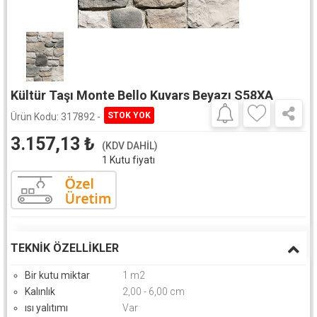
Kültür Taşı Monte Bello Kuvars Beyazı S58XA
Ürün Kodu:
317892 -
3.157,13
₺
(KDV DAHİL)
1 Kutu fiyatı
TEKNIK ÖZELLIKLER
Bir kutu miktar
1 m2
Kalınlık
2,00 - 6,00 cm
ısı yalıtımı
Var