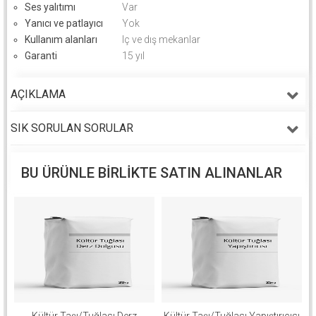
Ses yalıtımı
Var
Yanıcı ve patlayıcı
Yok
Kullanım alanları
Iç ve dış mekanlar
Garanti
15 yıl
AÇIKLAMA
SIK SORULAN SORULAR
BU ÜRÜNLE BIRLIKTE SATIN ALINANLAR
Kültür Taşı/Tuğlası Derz
Kültür Taşı/Tuğlası Yapıştırıcısı