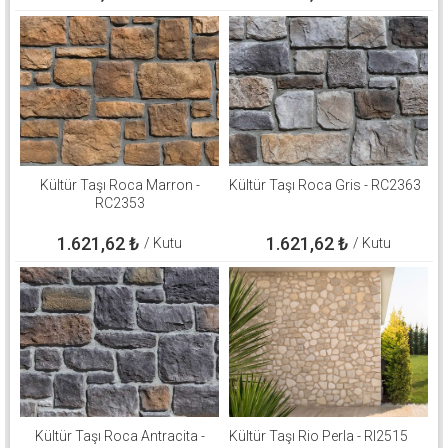
Kültür Taşı Roca Marron -
Kültür Taşı Roca Gris - RC2363
RC2353
1.621,62
₺
1.621,62
₺
/ Kutu
/ Kutu
Kültür Taşı Roca Antracita -
Kültür Taşı Rio Perla - RI2515