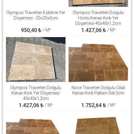
Olympos Traverten Eskitme Yer
Olympos Traverten Dolgulu
Döşemesi - 20x20x3cm
Honlu Kenarı Kırık Yer
Döşemesi-40x40x1,2cm
950,40
₺
1.427,06
₺
/ M²
/ M²
Olympos Traverten Dolgulu
Noce Traverten Dolgulu Cilalı
Kenarı Kırık Yer Döşemesi-
Kenarı Kırık Pattern Set-3cm
40x40x1,2cm
1.427,06
₺
1.752,64
₺
/ M²
/ M²