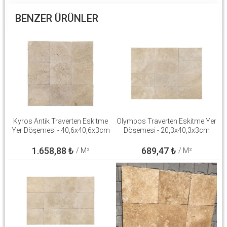
BENZER ÜRÜNLER
Kyros Antik Traverten Eskitme
Olympos Traverten Eskitme Yer
Yer Döşemesi - 40,6x40,6x3cm
Döşemesi - 20,3x40,3x3cm
1.658,88
₺
689,47
₺
/ M²
/ M²