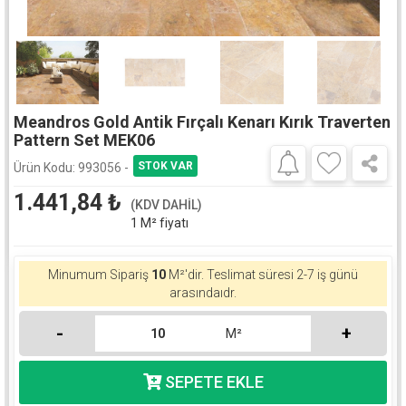
Meandros Gold Antik Fırçalı Kenarı Kırık Traverten
Pattern Set MEK06
Ürün Kodu:
993056 -
1.441,84
₺
(KDV DAHİL)
1 M² fiyatı
Minumum Sipariş
10
M²'dir.
Teslimat süresi 2-7 iş günü
arasındaıdr.
-
+
M²