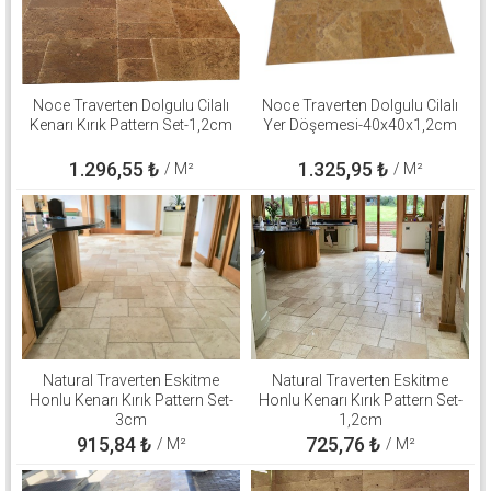
Noce Traverten Dolgulu Cilalı
Noce Traverten Dolgulu Cilalı
Kenarı Kırık Pattern Set-1,2cm
Yer Döşemesi-40x40x1,2cm
1.296,55
₺
1.325,95
₺
/ M²
/ M²
Natural Traverten Eskitme
Natural Traverten Eskitme
Honlu Kenarı Kırık Pattern Set-
Honlu Kenarı Kırık Pattern Set-
3cm
1,2cm
915,84
₺
725,76
₺
/ M²
/ M²