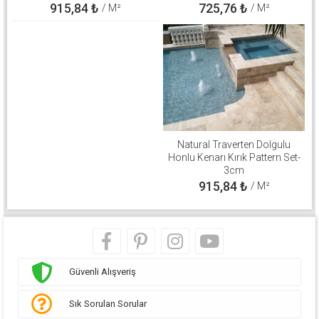
915,84
₺
725,76
₺
/ M²
/ M²
Natural Traverten Dolgulu
Honlu Kenarı Kırık Pattern Set-
3cm
915,84
₺
/ M²
Güvenli Alışveriş
Sık Sorulan Sorular