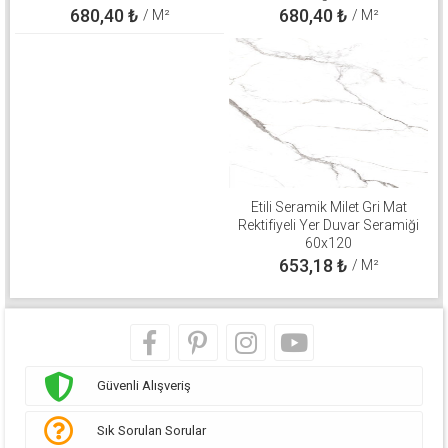
680,40
₺
680,40
₺
/ M²
/ M²
Etili Seramik Milet Gri Mat
Rektifiyeli Yer Duvar Seramiği
60x120
653,18
₺
/ M²
Güvenli Alışveriş
Sık Sorulan Sorular