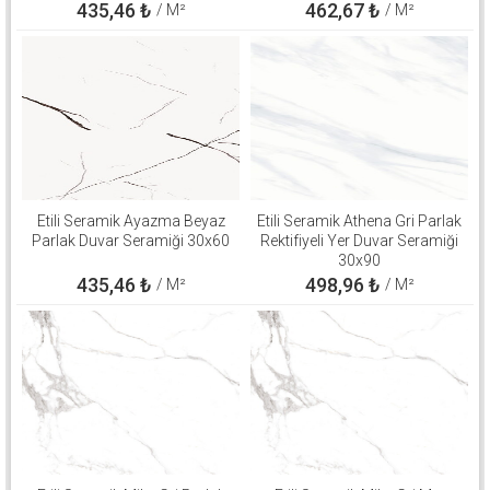
435,46
₺
462,67
₺
/ M²
/ M²
Etili Seramik Ayazma Beyaz
Etili Seramik Athena Gri Parlak
Parlak Duvar Seramiği 30x60
Rektifiyeli Yer Duvar Seramiği
30x90
435,46
₺
498,96
₺
/ M²
/ M²