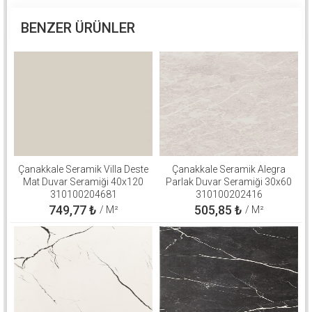
BENZER ÜRÜNLER
Çanakkale Seramik Villa Deste
Çanakkale Seramik Alegra
Mat Duvar Seramiği 40x120
Parlak Duvar Seramiği 30x60
310100204681
310100202416
749,77
₺
505,85
₺
/ M²
/ M²