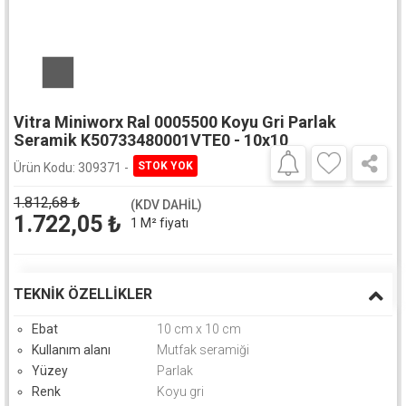
Vitra Miniworx Ral 0005500 Koyu Gri Parlak
Seramik K50733480001VTE0 - 10x10
Ürün Kodu:
309371 -
1.812,68
₺
(KDV DAHİL)
1.722,05
₺
1 M² fiyatı
TEKNIK ÖZELLIKLER
Ebat
10 cm x 10 cm
Kullanım alanı
Mutfak seramiği
Yüzey
Parlak
Renk
Koyu gri