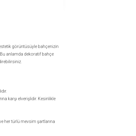
estetik görüntüsüyle bahçenizin
 Bu anlamda dekoratif bahçe
rebilirsiniz.
dır.
a karşı elverişlidir. Kesinlikle
ve her türlü mevsim şartlarına