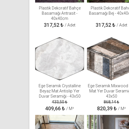
Plastik Dekoratif Bahçe
Plastik Dekoratif Bah
Basamağı Antrasit -
Basamağı Bej - 40x4
40x40cm
317,52
₺
317,52
₺
/ Adet
/ Adet
Ege Seramik Crystalline
Ege Seramik Mixwood 
Beyaz Mat Antislip Yer
Mat Yer Duvar Seramiğ
Duvar Seramiği - 43x50
43x50
433,50
₺
868,14
₺
409,66
₺
820,39
₺
/ M²
/ M²