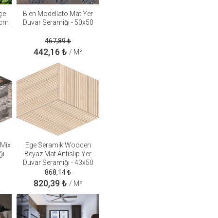
çe
Bien Modellato Mat Yer
0cm
Duvar Seramiği - 50x50
467,89
₺
442,16
₺
/ M²
Mix
Ege Seramik Wooden
i -
Beyaz Mat Antislip Yer
Duvar Seramiği - 43x50
868,14
₺
820,39
₺
/ M²