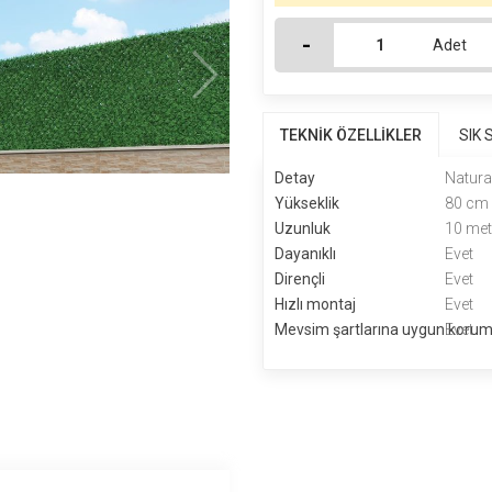
-
Adet
TEKNİK ÖZELLİKLER
SIK
Detay
Natura
Yükseklik
80 cm
Uzunluk
10 met
Dayanıklı
Evet
Dirençli
Evet
Hızlı montaj
Evet
Mevsim şartlarına uygun koru
Evet