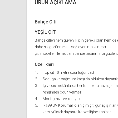
ÜRÜN AÇIKLAMA
Bahçe Çiti
YEŞİL ÇİT
Bahçe çitleri
hem güvenlik için gerekli olan hem de 
daha şık görünmesini sağlayan malzemelerdendir.
çiti modelleri ile modern bahçe tasarımınızı güçlendi
Özellikleri
Top çit 10 metre uzunluğundadır.
Soğuğa ve yağmura karşı da oldukça dayanıklı
İç ve dış mekânlarda her türlü kötü hava şartların
renginden ödün vermez.
Montajı hızlı ve kolaydır.
>%99 UV Korumalı olan çim çit, güneş ışınları 
karşı yüksek dayanıklılık özelliğine sahiptir.