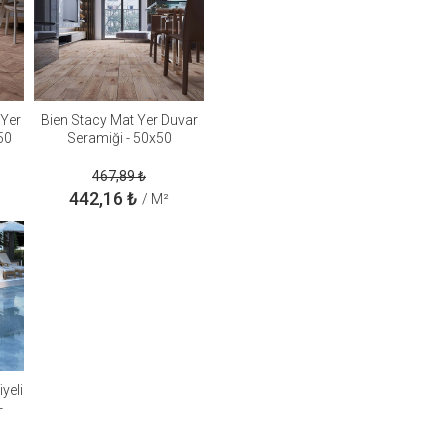
 Yer
Bien Stacy Mat Yer Duvar
50
Seramiği - 50x50
467,89
₺
442,16
₺
/ M²
yeli
-