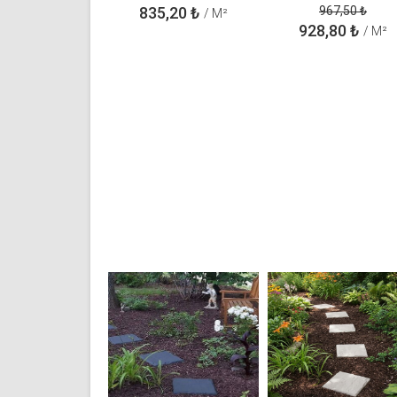
835,20
₺
967,50
₺
/ M²
928,80
₺
/ M²