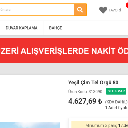
FAVORİ
DUVAR KAPLAMA
BAHÇE
Yeşil Çim Tel Örgü 80
Ürün Kodu:
313090 -
4.627,69
₺
(KDV DAHİL)
1 Adet fiyatı
Minumum Sipariş
1
Adet