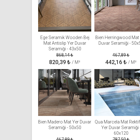
Ege Seramik Wooden Bej
Bien Herringwood Mat
Mat Antislip Yer Duvar
Duvar Seramiği - 50x
Seramiği - 43x50
868,14
₺
467,89
₺
820,39
₺
442,16
₺
/ M²
/ M²
Bien Madero Mat Yer Duvar
Qua Marcela Mat Rektifi
Seramiği - 50x50
Yer Duvar Seramiği 
60x120
467,89
₺
787,50
₺