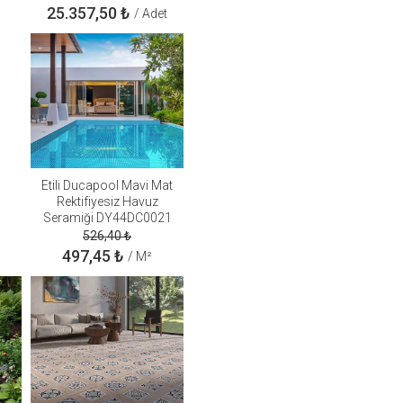
25.357,50
₺
/ Adet
Etili Ducapool Mavi Mat
Rektifiyesiz Havuz
Seramiği DY44DC0021
45x45
526,40
₺
497,45
₺
/ M²