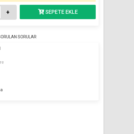
+
 SORULAN SORULAR
l
re
ma