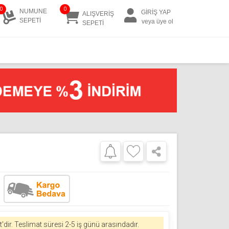
0
0
NUMUNE
GİRİŞ YAP
ALIŞVERİŞ
SEPETİ
veya üye ol
SEPETİ
'dir.
Teslimat süresi 2-5 iş günü arasındadır.