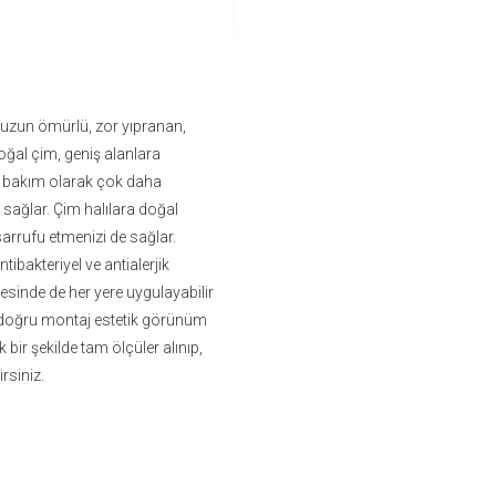
a uzun ömürlü, zor yıpranan,
oğal çim, geniş alanlara
e bakım olarak çok daha
sağlar. Çim halılara doğal
arrufu etmenizi de sağlar.
antibakteriyel ve antialerjik
esinde de her yere uygulayabilir
da doğru montaj estetik görünüm
bir şekilde tam ölçüler alınıp,
rsiniz.