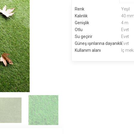
Renk
Yeşil
Kalınlık
40 m
Genişlik
4 m
Otlu
Evet
Su geçirir
Evet
Güneş ışınlarına dayanıklı
Evet
Kullanım alanı
Iç mek