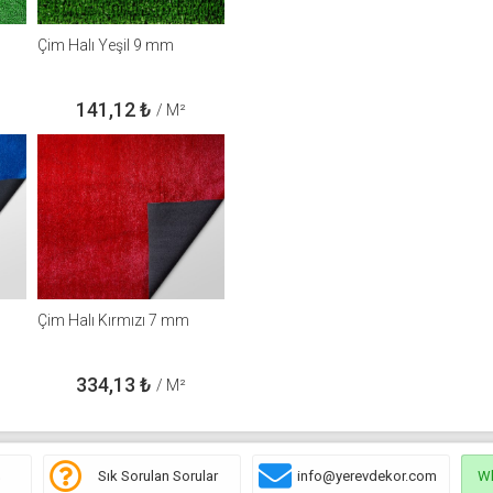
Çim Halı Yeşil 9 mm
141,12
₺
/ M²
Çim Halı Kırmızı 7 mm
334,13
₺
/ M²
ş
Sık Sorulan Sorular
info@yerevdekor.com
W