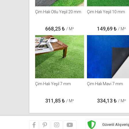
Çim Halı Otlu Yeşil 20 mm
Çim Halı Yeşil 10 mm
668,25
₺
149,69
₺
/ M²
/ M²
Çim Halı Yeşil 7 mm
Çim Halı Mavi 7 mm
311,85
₺
334,13
₺
/ M²
/ M²
Güvenli Alışveri