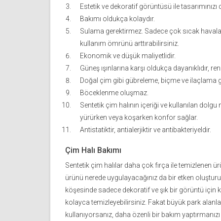
Estetik ve dekoratif görüntüsü ile tasarımınızı 
Bakımı oldukça kolaydır.
Sulama gerektirmez. Sadece çok sıcak havalar
kullanım ömrünü arttırabilirsiniz.
Ekonomik ve düşük maliyetlidir.
Güneş ışınlarına karşı oldukça dayanıklıdır, 
Doğal çim gibi gübreleme, biçme ve ilaçlama 
Böceklenme oluşmaz.
Sentetik çim halının içeriği ve kullanılan dolg
yürürken veya koşarken konfor sağlar.
Antistatiktir, antialerjiktir ve antibakteriyeldir.
Çim Halı Bakımı
Sentetik çim halılar daha çok fırça ile temizlenen 
ürünü nerede uygulayacağınız da bir etken oluşturur
köşesinde sadece dekoratif ve şık bir görüntü için ku
kolayca temizleyebilirsiniz. Fakat büyük park alanla
kullanıyorsanız, daha özenli bir bakım yaptırmanızı 