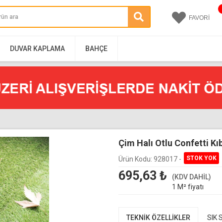
FAVORİ
DUVAR KAPLAMA
BAHÇE
Çim Halı Otlu Confetti Kı
Ürün Kodu:
928017 -
695,63
₺
(KDV DAHİL)
1 M² fiyatı
TEKNİK ÖZELLİKLER
SIK