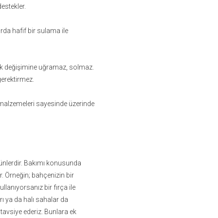
destekler.
da hafif bir sulama ile
renk değişimine uğramaz, solmaz.
gerektirmez.
u malzemeleri sayesinde üzerinde
ürünlerdir. Bakımı konusunda
. Örneğin; bahçenizin bir
llanıyorsanız bir fırça ile
rı ya da halı sahalar da
tavsiye ederiz. Bunlara ek