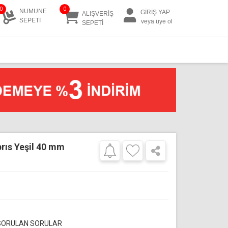
0
0
NUMUNE
GİRİŞ YAP
ALIŞVERİŞ
SEPETİ
veya üye ol
SEPETİ
brıs Yeşil 40 mm
 SORULAN SORULAR