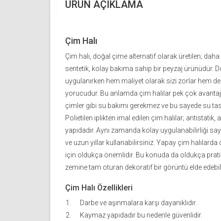
ÜRÜN AÇIKLAMA
Çim Halı
Çim halı, doğal çime alternatif olarak üretilen; dah
sentetik, kolay bakıma sahip bir peyzaj ürünüdür. D
uygulanırken hem maliyet olarak sizi zorlar hem d
yorucudur. Bu anlamda çim halılar pek çok avantaj 
çimler gibi su bakımı gerekmez ve bu sayede su tas
Polietilen iplikten imal edilen çim halılar; antistatik, 
yapıdadır. Aynı zamanda kolay uygulanabilirliği say
ve uzun yıllar kullanabilirsiniz. Yapay çim halılar
için oldukça önemlidir. Bu konuda da oldukça pratik 
zemine tam oturan dekoratif bir görüntü elde edebili
Çim Halı Özellikleri
Darbe ve aşınmalara karşı dayanıklıdır.
Kaymaz yapıdadır bu nedenle güvenlidir.