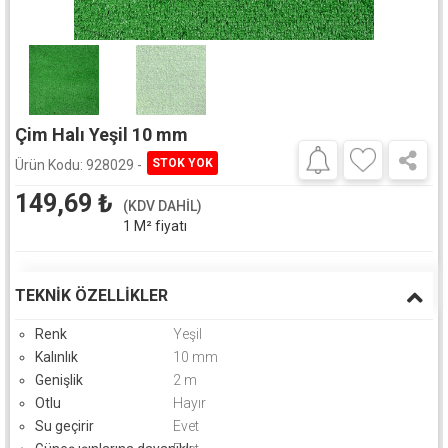
Çim Halı Yeşil 10 mm
Ürün Kodu:
928029 -
149,69
₺
(KDV DAHİL)
1 M² fiyatı
TEKNIK ÖZELLIKLER
Renk
Yeşil
Kalınlık
10 mm
Genişlik
2 m
Otlu
Hayır
Su geçirir
Evet