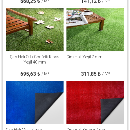
668,25
₺
141,12
₺
/ M²
/ M²
Çim Halı Otlu Confetti Kıbrıs
Çim Halı Yeşil 7 mm
Yeşil 40 mm
695,63
₺
311,85
₺
/ M²
/ M²
Çim Halı Mavi 7 mm
Çim Halı Kırmızı 7 mm