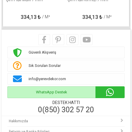
334,13
₺
334,13
₺
/ M²
/ M²
Güvenli Alışveriş
Sık Sorulan Sorular
info@yerevdekor.com
WhatsApp Destek
DESTEK HATTI
0(850) 302 57 20
Hakkımızda
İletişim ve Banka Bilgileri