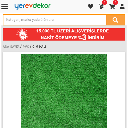
0
0
/
/
ANA SAYFA
PVC
ÇIM HALI