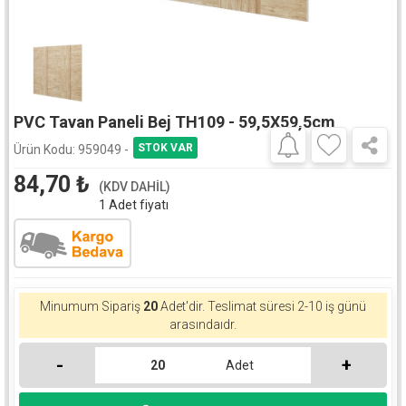
PVC Tavan Paneli Bej TH109 - 59,5X59,5cm
Ürün Kodu:
959049 -
84,70
₺
(KDV DAHİL)
1 Adet fiyatı
Minumum Sipariş
20
Adet'dir.
Teslimat süresi 2-10 iş günü
arasındaıdr.
-
+
Adet