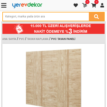
0
0
/
/
/
ANA SAYFA
PVC
TAVAN KAPLAMA
PVC TAVAN PANELI