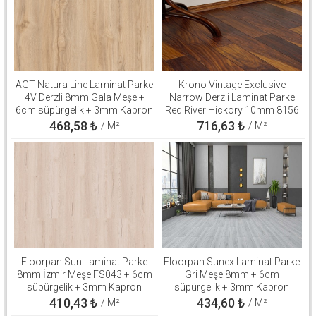
AGT Natura Line Laminat Parke
Krono Vintage Exclusive
4V Derzli 8mm Gala Meşe +
Narrow Derzli Laminat Parke
6cm süpürgelik + 3mm Kapron
Red River Hickory 10mm 8156
Takım
+ 8cm süpürgelik + 3mm
468,58
₺
716,63
₺
/ M²
/ M²
Kapron Takım
Floorpan Sun Laminat Parke
Floorpan Sunex Laminat Parke
8mm İzmir Meşe FS043 + 6cm
Gri Meşe 8mm + 6cm
süpürgelik + 3mm Kapron
süpürgelik + 3mm Kapron
Takım
Takım
410,43
₺
434,60
₺
/ M²
/ M²