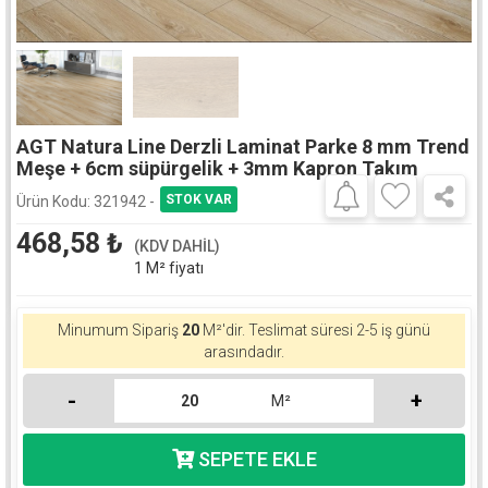
AGT Natura Line Derzli Laminat Parke 8 mm Trend
Meşe + 6cm süpürgelik + 3mm Kapron Takım
Ürün Kodu:
321942 -
468,58
₺
(KDV DAHİL)
1 M² fiyatı
Minumum Sipariş
20
M²'dir.
Teslimat süresi 2-5 iş günü
arasındadır.
-
+
M²