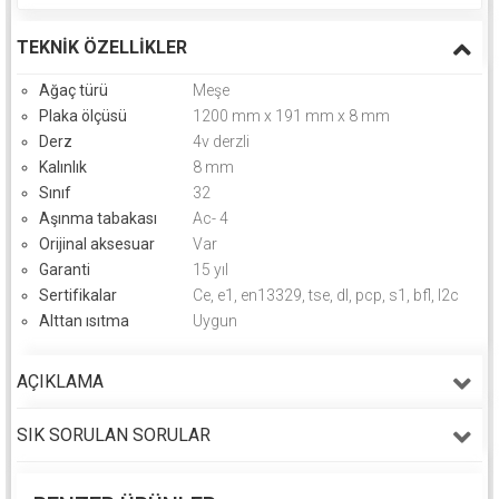
TEKNIK ÖZELLIKLER
Ağaç türü
Meşe
Plaka ölçüsü
1200 mm x 191 mm x 8 mm
Derz
4v derzli
Kalınlık
8 mm
Sınıf
32
Aşınma tabakası
Ac- 4
Orijinal aksesuar
Var
Garanti
15 yıl
Sertifikalar
Ce, e1, en13329, tse, dl, pcp, s1, bfl, l2c
Alttan ısıtma
Uygun
AÇIKLAMA
SIK SORULAN SORULAR