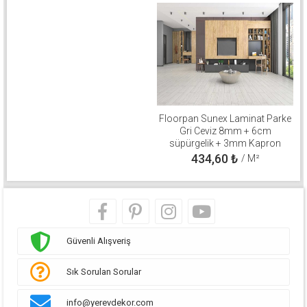
Floorpan Sunex Laminat Parke
Gri Ceviz 8mm + 6cm
süpürgelik + 3mm Kapron
Takım
434,60
₺
/ M²
Güvenli Alışveriş
Sık Sorulan Sorular
info@yerevdekor.com