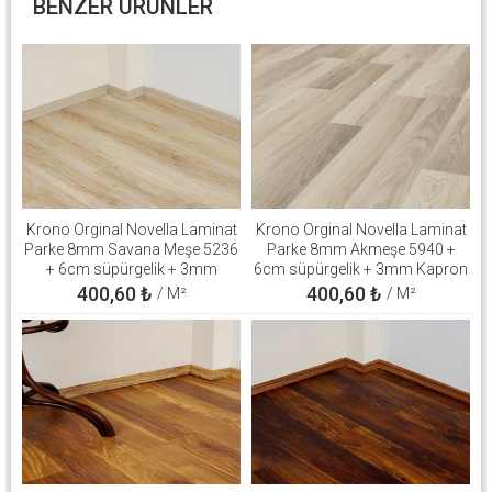
BENZER ÜRÜNLER
Krono Orginal Novella Laminat
Krono Orginal Novella Laminat
Parke 8mm Savana Meşe 5236
Parke 8mm Akmeşe 5940 +
+ 6cm süpürgelik + 3mm
6cm süpürgelik + 3mm Kapron
Kapron Takım
Takım
400,60
₺
400,60
₺
/ M²
/ M²