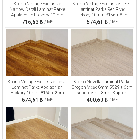
Krono Vintage Exclusive
Krono Vintage Exclusive Derzli
Narrow Derzli Laminat Parke
Laminat Parke Red River
Apalachian Hickory 10mm
Hickory 10mm 8156 + 8cm
8155 + 8cm süpürgelik + 3mm
süpürgelik + 3mm Kapron
716,63
₺
674,61
₺
/ M²
/ M²
Kapron Takım
Takım
Krono Vintage Exclusive Derzli
Krono Novella Laminat Parke
Laminat Parke Apalachian
Oregon Meşe 8mm 5529 + 6cm
Hickory 10mm 8155 + 8cm
süpürgelik + 3mm Kapron
süpürgelik + 3mm Kapron
Takım
674,61
₺
400,60
₺
/ M²
/ M²
Takım