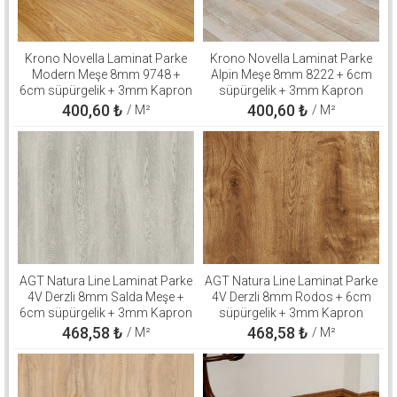
Krono Novella Laminat Parke
Krono Novella Laminat Parke
Modern Meşe 8mm 9748 +
Alpin Meşe 8mm 8222 + 6cm
6cm süpürgelik + 3mm Kapron
süpürgelik + 3mm Kapron
Takım
Takım
400,60
₺
400,60
₺
/ M²
/ M²
AGT Natura Line Laminat Parke
AGT Natura Line Laminat Parke
4V Derzli 8mm Salda Meşe +
4V Derzli 8mm Rodos + 6cm
6cm süpürgelik + 3mm Kapron
süpürgelik + 3mm Kapron
Takım
Takım
468,58
₺
468,58
₺
/ M²
/ M²