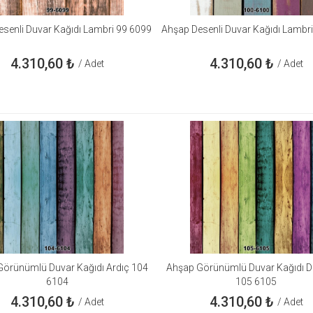
senli Duvar Kağıdı Lambri 99 6099
Ahşap Desenli Duvar Kağıdı Lambr
4.310,60
₺
4.310,60
₺
/ Adet
/ Adet
örünümlü Duvar Kağıdı Ardıç 104
Ahşap Görünümlü Duvar Kağıdı D
6104
105 6105
4.310,60
₺
4.310,60
₺
/ Adet
/ Adet