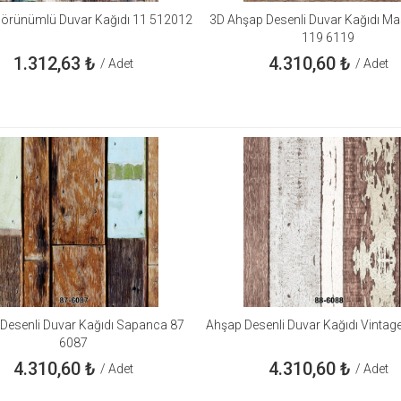
örünümlü Duvar Kağıdı 11 512012
3D Ahşap Desenli Duvar Kağıdı Mas
119 6119
1.312,63
₺
4.310,60
₺
/ Adet
/ Adet
Desenli Duvar Kağıdı Sapanca 87
Ahşap Desenli Duvar Kağıdı Vintag
6087
4.310,60
₺
4.310,60
₺
/ Adet
/ Adet