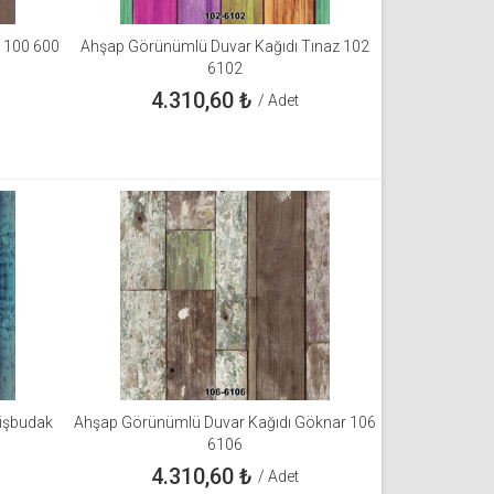
i 100 600
Ahşap Görünümlü Duvar Kağıdı Tınaz 102
6102
4.310,60
₺
/ Adet
işbudak
Ahşap Görünümlü Duvar Kağıdı Göknar 106
6106
4.310,60
₺
/ Adet