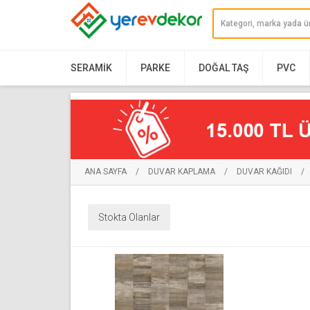
SERAMIK
PARKE
DOĞAL TAŞ
PVC
ANA SAYFA
/
DUVAR KAPLAMA
/
DUVAR KAĞIDI
/
Stokta Olanlar