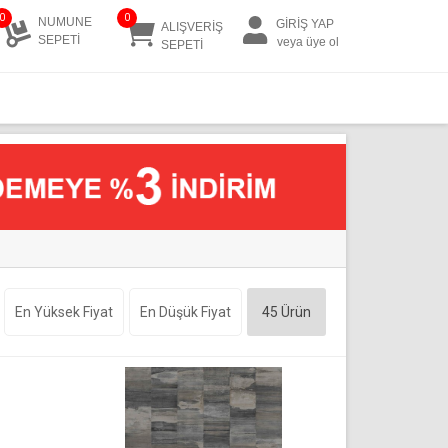
0
0
NUMUNE
GİRİŞ YAP
ALIŞVERİŞ
SEPETİ
veya üye ol
SEPETİ
En Yüksek Fiyat
En Düşük Fiyat
45
Ürün