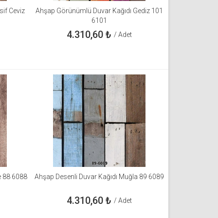
if Ceviz
Ahşap Görünümlü Duvar Kağıdı Gediz 101
6101
4.310,60
₺
/ Adet
e 88 6088
Ahşap Desenli Duvar Kağıdı Muğla 89 6089
4.310,60
₺
/ Adet