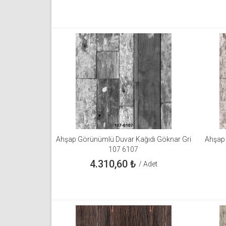
Ahşap Görünümlü Duvar Kağıdı Göknar Gri
Ahşap
107 6107
4.310,60
₺
/ Adet