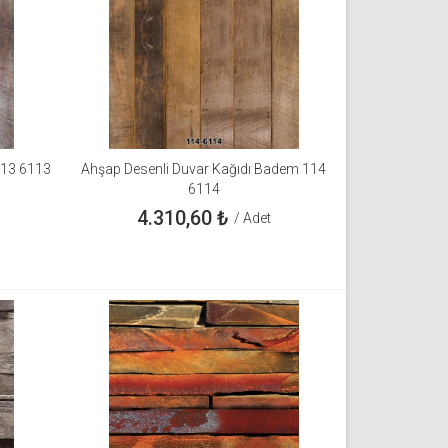
113 6113
Ahşap Desenli Duvar Kağıdı Badem 114
6114
4.310,60
₺
/ Adet