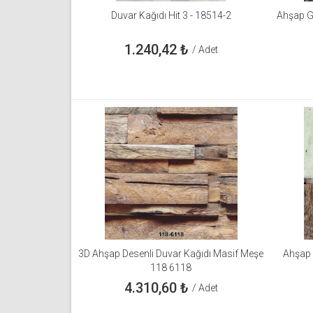
Duvar Kağıdı Hit 3 - 18514-2
Ahşap G
1.240,42
₺
/ Adet
3D Ahşap Desenli Duvar Kağıdı Masif Meşe
Ahşap 
118 6118
4.310,60
₺
/ Adet