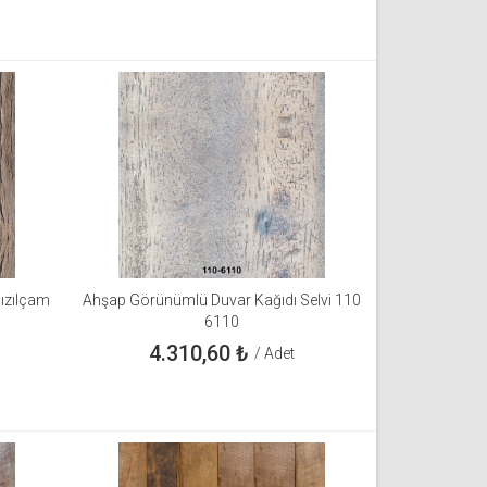
ızılçam
Ahşap Görünümlü Duvar Kağıdı Selvi 110
6110
4.310,60
₺
/ Adet