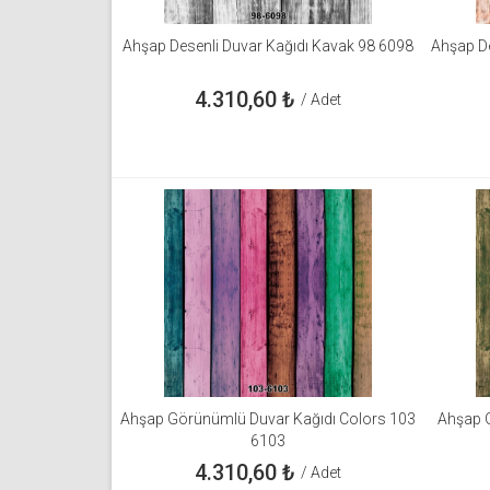
Ahşap Desenli Duvar Kağıdı Kavak 98 6098
Ahşap De
4.310,60
₺
/ Adet
Ahşap Görünümlü Duvar Kağıdı Colors 103
Ahşap G
6103
4.310,60
₺
/ Adet