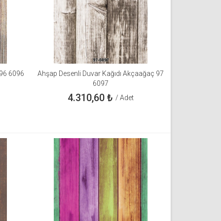
 96 6096
Ahşap Desenli Duvar Kağıdı Akçaağaç 97
6097
4.310,60
₺
/ Adet