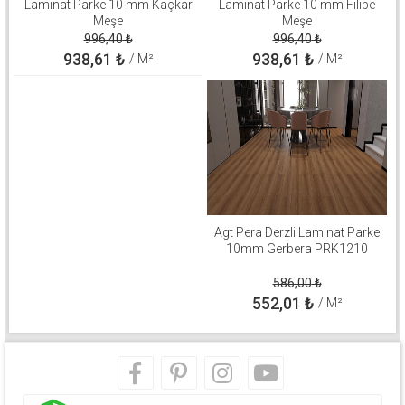
Laminat Parke 10 mm Kaçkar
Laminat Parke 10 mm Filibe
Meşe
Meşe
996,40
₺
996,40
₺
938,61
₺
938,61
₺
/ M²
/ M²
Agt Pera Derzli Laminat Parke
10mm Gerbera PRK1210
586,00
₺
552,01
₺
/ M²