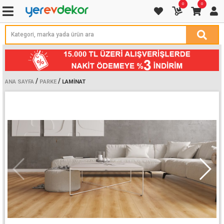
0
0
/
/
ANA SAYFA
PARKE
LAMINAT