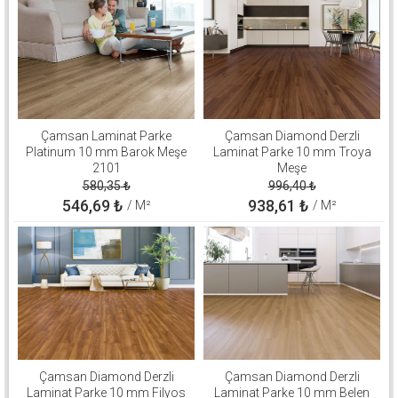
Çamsan Laminat Parke
Çamsan Diamond Derzli
Platinum 10 mm Barok Meşe
Laminat Parke 10 mm Troya
2101
Meşe
580,35
₺
996,40
₺
546,69
₺
938,61
₺
/ M²
/ M²
Çamsan Diamond Derzli
Çamsan Diamond Derzli
Laminat Parke 10 mm Filyos
Laminat Parke 10 mm Belen