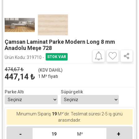
Çamsan Laminat Parke Modern Long 8 mm
Anadolu Meşe 728
Ürün Kodu:
319710 -
474,67
₺
(KDV DAHİL)
447,14
₺
1 M² fiyatı
Parke Altı
Süpürgelik
Minumum Sipariş
19
M²'dir.
Teslimat süresi 2-5 iş günü
arasındadır.
-
+
M²