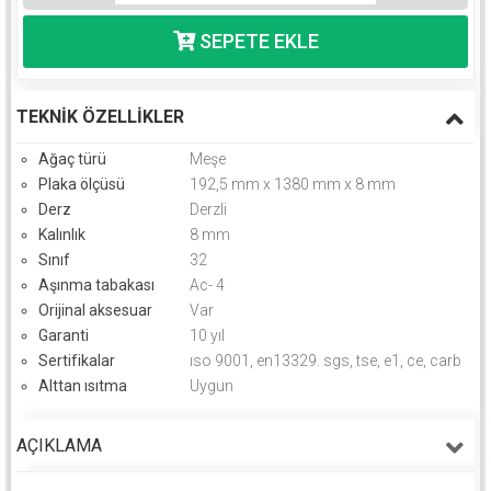
TEKNIK ÖZELLIKLER
Ağaç türü
Meşe
Plaka ölçüsü
192,5 mm x 1380 mm x 8 mm
Derz
Derzli
Kalınlık
8 mm
Sınıf
32
Aşınma tabakası
Ac- 4
Orijinal aksesuar
Var
Garanti
10 yıl
Sertifikalar
ıso 9001, en13329. sgs, tse, e1, ce, carb
Alttan ısıtma
Uygun
AÇIKLAMA