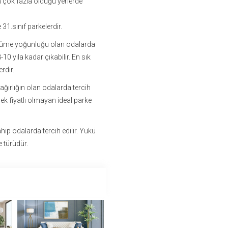
n çok fazla olduğu yerlerde
31.sınıf parkelerdir.
rüme yoğunluğu olan odalarda
10 yıla kadar çıkabilir. En sık
rdir.
ağırlığın olan odalarda tercih
sek fiyatlı olmayan ideal parke
ip odalarda tercih edilir. Yükü
e türüdür.