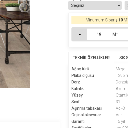
Minumum Sipariş
19
M²
-
M²
TEKNİK ÖZELLİKLER
SIK
Ağaç türü
Meşe
Plaka ölçüsü
1295 
Derz
Derzsi
Kalınlık
8 mm
Yüzey
Otanti
Sınıf
31
Aşınma tabakası
Ac -3
Orijinal aksesuar
Var
Garanti
15 yıl