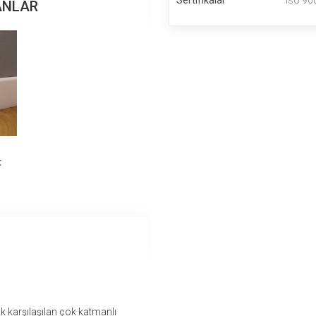
Sertifikalar
Iso 900
ANLAR
c
k
k karşılaşılan çok katmanlı