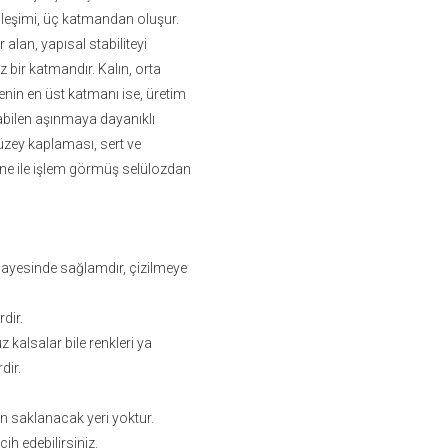
bileşimi, üç katmandan oluşur.
alan, yapısal stabiliteyi
z bir katmandır. Kalın, orta
nin en üst katmanı ise, üretim
abilen aşınmaya dayanıklı
üzey kaplaması, sert ve
ine ile işlem görmüş selülozdan
sayesinde sağlamdır, çizilmeye
rdir.
kalsalar bile renkleri ya
dir.
rın saklanacak yeri yoktur.
cih edebilirsiniz.