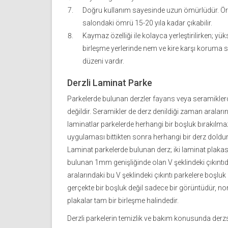
Doğru kullanım sayesinde uzun ömürlüdür. Örn
salondaki ömrü 15-20 yıla kadar çıkabilir.
Kaymaz özelliği ile kolayca yerleştirilirken; yü
birleşme yerlerinde nem ve kire karşı koruma
düzeni vardır.
Derzli Laminat Parke
Parkelerde bulunan derzler
fayans
veya seramiklerd
değildir. Seramikler de derz denildiği zaman araların
laminatlar parkelerde herhangi bir boşluk bırakılma
uygulaması bittikten sonra herhangi bir derz dold
Laminat parkelerde bulunan derz; iki laminat plaka
bulunan 1mm genişliğinde olan V şeklindeki çıkıntıdır
aralarındaki bu V şeklindeki çıkıntı parkelere boşlu
gerçekte bir boşluk değil sadece bir görüntüdür, no
plakalar tam bir birleşme halindedir.
Derzli parkelerin temizlik ve bakım konusunda derzsi