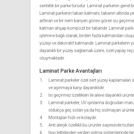
sentetik bir parke türüdür. Laminat parkenin genel 
Laminat parkenin taban katmanı, tabanın altında yer 
arttıran ve bir nem bariyeri görevi gören su geçirme
katman ahşap kompozit bir tabandır. Laminat parke
işlemine bağlı olarak, birden fazla katmandan oluş
yüzeyi ve dekoratif katmandır. Laminat parkelerin y
dayanıklı bir yüzey sağlamak üzere, özel yapay reç
oluşmaktadır.
Laminat Parke Avantajları
Laminat parkeler özel sert yüzey kaplamaları 
ve aşınmaya karşı dayanıklıdır.
Isı geçirmez özellikleri ile aleve dayanıklı ürünle
Laminat parkeler, UV ışınlarına doğrudan maruz 
oldukça geç solan ya da hiç solmayan ürünler
Montajları hızlı ve kolaydır.
Anti alerjik özellikli bu ürünler sayesinde tozla
Isıyı ilettiğinden yerden ısıtma sistemlerinde ter