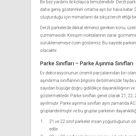
Bir bez yardımı ile kolayca temizlenebilir. Derzli par
daha geniş gösterirken ortama ayrı bir hava katar.
oluşturduğu için mimarların da sıkça tercih ettiği bi
Derzli parkelerde dikkat etmeniz gereken konu; üzer
çizmemesidir. Kesişim noktalarının zarar görmemesi
sürüklememeye özen gösteriniz. Bu sayede parke
olacaktır.
Parke Sınıfları – Parke Aşınma Sınıfları
Ev dekorasyonunun önemli parçalarından biri olan 
aşındırma sınıflarının bilgisini de bilmenizde fayda v
sayıdan büyüğe doğru gidildikçe dayanıklılığının ve ka
göstermektedir. Parke sınıfları genel olarak 21, 22, 
ayrılmıştır. Parke aşınma sınıfları aynı zamanda A
gruplandırılmıştır ve bu gruplar parkenin dayanıklılığın
21 ve 22.sınıf parkeler insan yoğunluğunun ol
edilir.