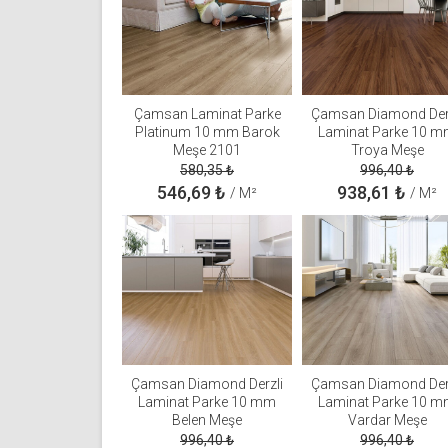
Çamsan Laminat Parke
Çamsan Diamond Der
Platinum 10 mm Barok
Laminat Parke 10 
Meşe 2101
Troya Meşe
580,35
₺
996,40
₺
546,69
₺
938,61
₺
/ M²
/ M²
Çamsan Diamond Derzli
Çamsan Diamond Der
Laminat Parke 10 mm
Laminat Parke 10 
Belen Meşe
Vardar Meşe
996,40
₺
996,40
₺