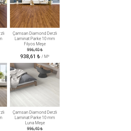
zli
Çamsan Diamond Derzli
mm
Laminat Parke 10 mm
Filyos Meşe
996,40
₺
938,61
₺
/ M²
zli
Çamsan Diamond Derzli
mm
Laminat Parke 10 mm
Luna Meşe
996,40
₺