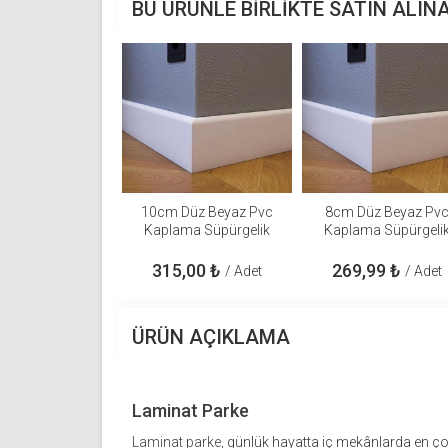
BU ÜRÜNLE BIRLIKTE SATIN ALIN
10cm Düz Beyaz Pvc
8cm Düz Beyaz Pv
Kaplama Süpürgelik
Kaplama Süpürgeli
315,00
₺
269,99
₺
/ Adet
/ Adet
ÜRÜN AÇIKLAMA
Laminat Parke
Laminat parke
, günlük hayatta iç mekânlarda en ço