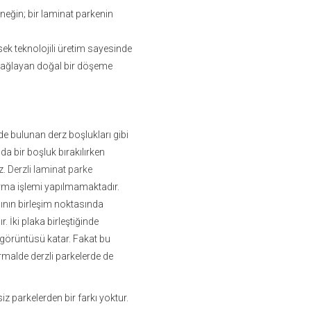
eğin; bir laminat parkenin
ksek teknolojili üretim sayesinde
 sağlayan doğal bir döşeme
e bulunan derz boşlukları gibi
da bir boşluk bırakılırken
z.
Derzli laminat parke
urma işlemi yapılmamaktadır.
sının birleşim noktasında
. İki plaka birleştiğinde
k görüntüsü katar. Fakat bu
rmalde derzli parkelerde de
z parkelerden bir farkı yoktur.