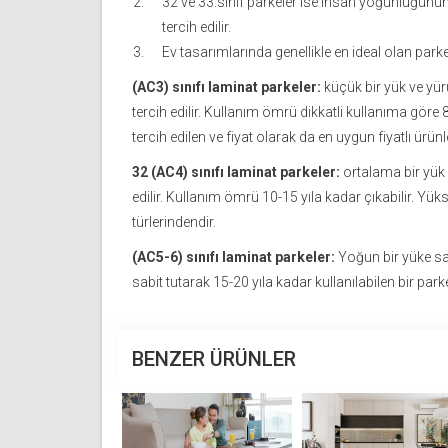
32 ve 33.sınıf parkeler ise insan yoğunluğunu
tercih edilir.
Ev tasarımlarında genellikle en ideal olan parke 
(AC3) sınıfı laminat parkeler:
küçük bir yük ve yü
tercih edilir. Kullanım ömrü dikkatli kullanıma göre 8-
tercih edilen ve fiyat olarak da en uygun fiyatlı ürünle
32 (AC4) sınıfı laminat parkeler:
ortalama bir yük 
edilir. Kullanım ömrü 10-15 yıla kadar çıkabilir. Yük
türlerindendir.
(AC5-6) sınıfı laminat parkeler:
Yoğun bir yüke sah
sabit tutarak 15-20 yıla kadar kullanılabilen bir park
BENZER ÜRÜNLER