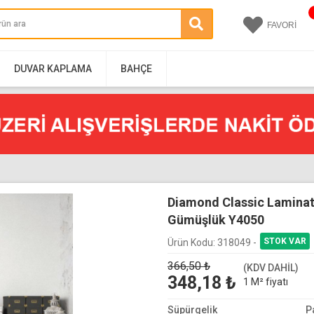
FAVORİ
DUVAR KAPLAMA
BAHÇE
Diamond Classic Lamina
Gümüşlük Y4050
Ürün Kodu:
318049 -
366,50
₺
(KDV DAHİL)
348,18
₺
1 M² fiyatı
Süpürgelik
P