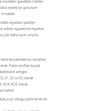
ke modelleri genellikle mekânı
 Daha estetik bir görünüm
r modeldir.
indeki eşyaların parkeyi
 adına, eşyalarınızı taşırken
niz çok daha uzun ömürlü
laminat parkelerinizi seçerken
ardır. Parke sınıfları küçük
litesinin arttığını
23, 31, 32 ve 33 olarak
C3, AC4, AC5 olarak
ı belirtir.
dukça az olduğu yerlerde tercih