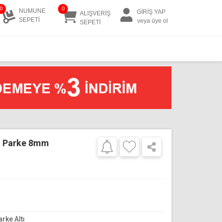
0
0
NUMUNE
GİRİŞ YAP
ALIŞVERİŞ
SEPETİ
veya üye ol
SEPETİ
t Parke 8mm
arke Altı