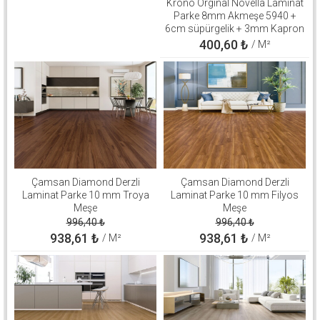
Krono Orginal Novella Laminat
Parke 8mm Akmeşe 5940 +
6cm süpürgelik + 3mm Kapron
Takım
400,60
₺
/ M²
Çamsan Diamond Derzli
Çamsan Diamond Derzli
Laminat Parke 10 mm Troya
Laminat Parke 10 mm Filyos
Meşe
Meşe
996,40
₺
996,40
₺
938,61
₺
938,61
₺
/ M²
/ M²