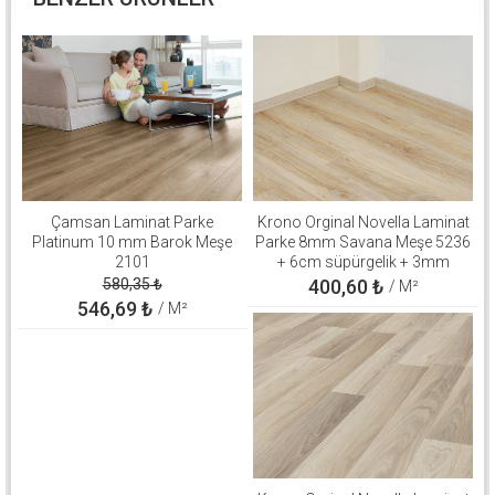
Çamsan Laminat Parke
Krono Orginal Novella Laminat
Platinum 10 mm Barok Meşe
Parke 8mm Savana Meşe 5236
2101
+ 6cm süpürgelik + 3mm
Kapron Takım
580,35
₺
400,60
₺
/ M²
546,69
₺
/ M²