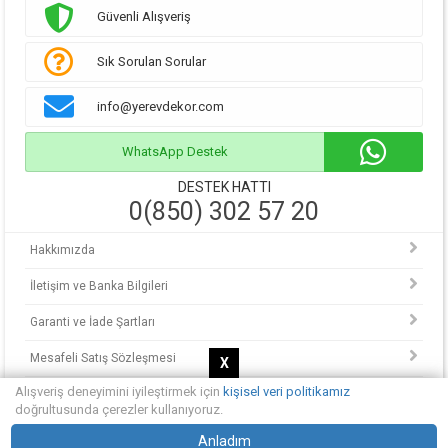
Güvenli Alışveriş
Sık Sorulan Sorular
info@yerevdekor.com
WhatsApp Destek
DESTEK HATTI
0(850) 302 57 20
Hakkımızda
İletişim ve Banka Bilgileri
Garanti ve İade Şartları
Mesafeli Satış Sözleşmesi
X
Alışveriş deneyimini iyileştirmek için
kişisel veri politikamız
KVKK Politikası
doğrultusunda çerezler kullanıyoruz.
© Copyright 2013 - 2025.
Anladım
Yerevdekor - Hayalinizdeki evi tasarlayın.