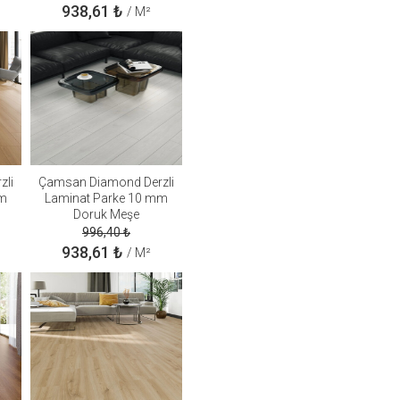
938,61
₺
/ M²
zli
Çamsan Diamond Derzli
mm
Laminat Parke 10 mm
Doruk Meşe
996,40
₺
938,61
₺
/ M²