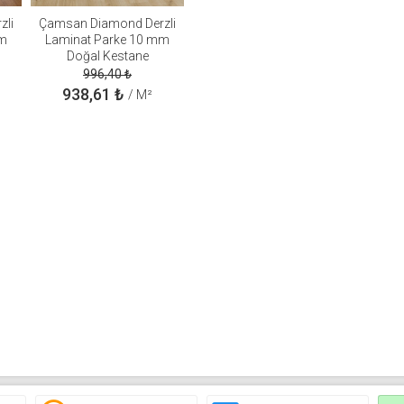
zli
Çamsan Diamond Derzli
mm
Laminat Parke 10 mm
Doğal Kestane
996,40
₺
938,61
₺
/ M²