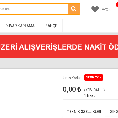
FAVORİ
DUVAR KAPLAMA
BAHÇE
Ürün Kodu:
-
0,00
₺
(KDV DAHİL)
1 fiyatı
TEKNİK ÖZELLİKLER
SIK