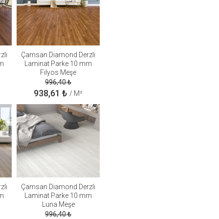
zli
Çamsan Diamond Derzli
mm
Laminat Parke 10 mm
Filyos Meşe
996,40
₺
938,61
₺
/ M²
zli
Çamsan Diamond Derzli
mm
Laminat Parke 10 mm
Luna Meşe
996,40
₺