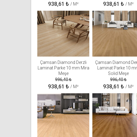
938,61
₺
938,61
₺
/ M²
/ M²
Çamsan Diamond Derzli
Çamsan Diamond Der
Laminat Parke 10 mm Mira
Laminat Parke 10 
Meşe
Solid Meşe
996,40
₺
996,40
₺
938,61
₺
938,61
₺
/ M²
/ M²