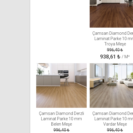
Çamsan Diamond Der
Laminat Parke 10 
Troya Meşe
996,40
₺
938,61
₺
/ M²
Çamsan Diamond Derzli
Çamsan Diamond Der
Laminat Parke 10 mm
Laminat Parke 10 
Belen Meşe
Vardar Meşe
996,40
₺
996,40
₺