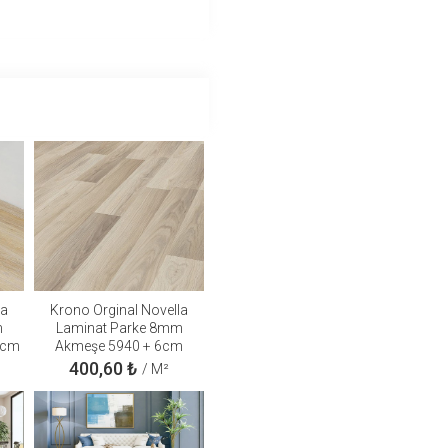
la
Krono Orginal Novella
m
Laminat Parke 8mm
6cm
Akmeşe 5940 + 6cm
ron
süpürgelik + 3mm Kapron
400,60
₺
/ M²
Takım