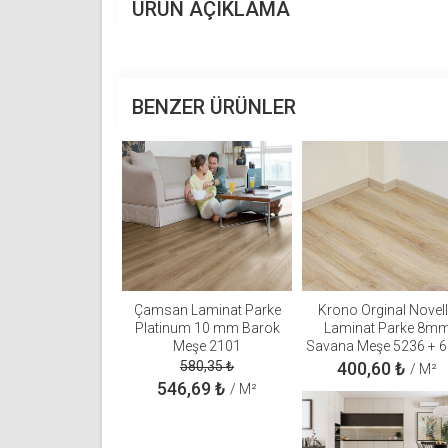
ÜRÜN AÇIKLAMA
BENZER ÜRÜNLER
Çamsan Laminat Parke
Krono Orginal Novel
Platinum 10 mm Barok
Laminat Parke 8m
Meşe 2101
Savana Meşe 5236 + 
süpürgelik + 3mm Kap
580,35
₺
400,60
₺
/ M²
Takım
546,69
₺
/ M²