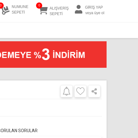
0
0
NUMUNE
GİRİŞ YAP
ALIŞVERİŞ
SEPETİ
veya üye ol
SEPETİ
 SORULAN SORULAR