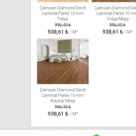
Çamsan Diamond Derzli
Çamsan Diamond Der
Laminat Parke 10 mm
Laminat Parke 10 
Falya
Volga Meşe
996,40
₺
996,40
₺
938,61
₺
938,61
₺
/ M²
/ M²
Çamsan Diamond Derzli
Laminat Parke 10 mm
Kaçkar Meşe
996,40
₺
938,61
₺
/ M²