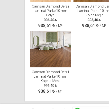
Çamsan Diamond Derzli
Çamsan Diamond Der
Laminat Parke 10 mm
Laminat Parke 10 
Falya
Volga Meşe
996,40
₺
996,40
₺
938,61
₺
938,61
₺
/ M²
/ M²
Çamsan Diamond Derzli
Laminat Parke 10 mm
Kaçkar Meşe
996,40
₺
938,61
₺
/ M²