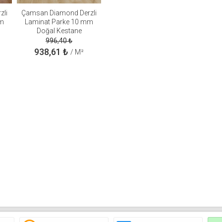
zli
Çamsan Diamond Derzli
mm
Laminat Parke 10 mm
Doğal Kestane
996,40
₺
938,61
₺
/ M²