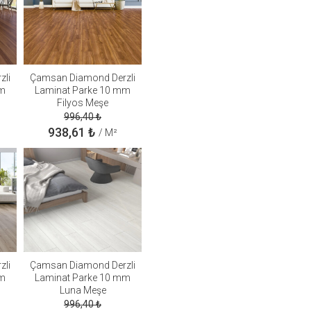
zli
Çamsan Diamond Derzli
mm
Laminat Parke 10 mm
Filyos Meşe
996,40
₺
938,61
₺
/ M²
zli
Çamsan Diamond Derzli
mm
Laminat Parke 10 mm
Luna Meşe
996,40
₺