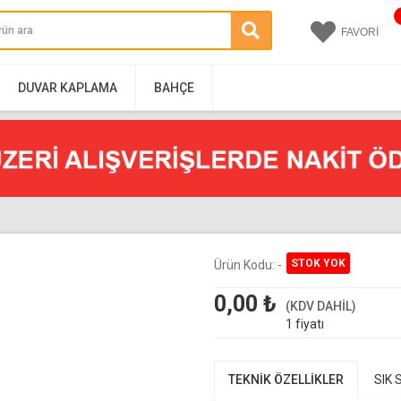
FAVORİ
DUVAR KAPLAMA
BAHÇE
Ürün Kodu:
-
0,00
₺
(KDV DAHİL)
1 fiyatı
TEKNİK ÖZELLİKLER
SIK