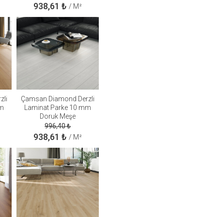
938,61
₺
/ M²
zli
Çamsan Diamond Derzli
mm
Laminat Parke 10 mm
Doruk Meşe
996,40
₺
938,61
₺
/ M²