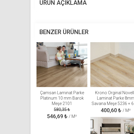
ÜRÜN AÇIKLAMA
BENZER ÜRÜNLER
Çamsan Laminat Parke
Krono Orginal Novel
Platinum 10 mm Barok
Laminat Parke 8m
Meşe 2101
Savana Meşe 5236 + 
süpürgelik + 3mm Kap
580,35
₺
400,60
₺
/ M²
Takım
546,69
₺
/ M²