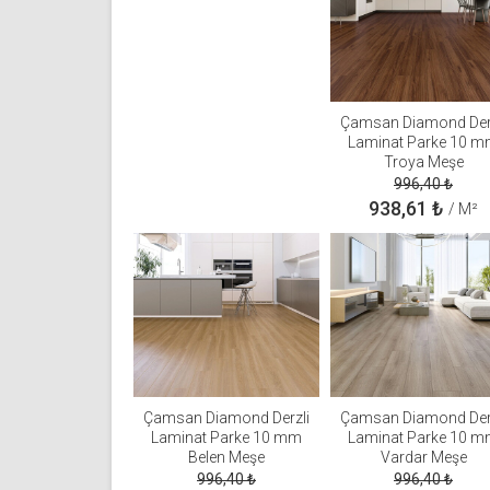
Çamsan Diamond Der
Laminat Parke 10 
Troya Meşe
996,40
₺
938,61
₺
/ M²
Çamsan Diamond Derzli
Çamsan Diamond Der
Laminat Parke 10 mm
Laminat Parke 10 
Belen Meşe
Vardar Meşe
996,40
₺
996,40
₺