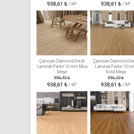
938,61
₺
938,61
₺
/ M²
/ M²
Çamsan Diamond Derzli
Çamsan Diamond Der
Laminat Parke 10 mm Mira
Laminat Parke 10 
Meşe
Solid Meşe
996,40
₺
996,40
₺
938,61
₺
938,61
₺
/ M²
/ M²