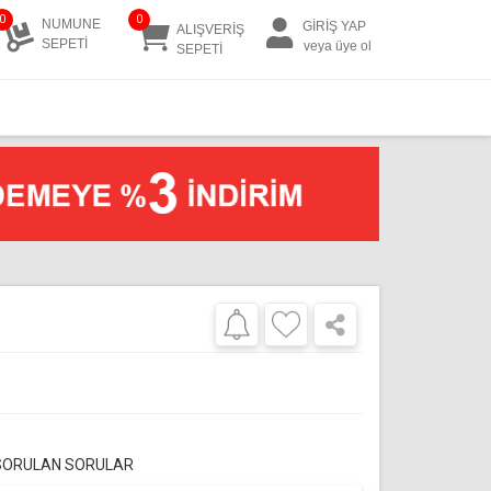
0
0
NUMUNE
GİRİŞ YAP
ALIŞVERİŞ
SEPETİ
veya üye ol
SEPETİ
 SORULAN SORULAR