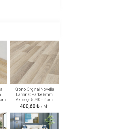
la
Krono Orginal Novella
m
Laminat Parke 8mm
6cm
Akmeşe 5940 + 6cm
ron
süpürgelik + 3mm Kapron
400,60
₺
/ M²
Takım