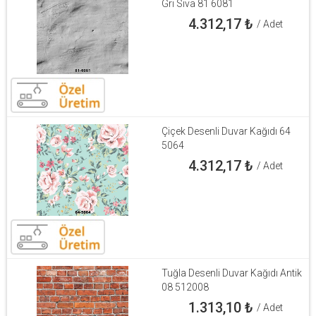
Gri Sıva 81 6081
4.312,17
₺
/ Adet
Çiçek Desenli Duvar Kağıdı 64
5064
4.312,17
₺
/ Adet
Tuğla Desenli Duvar Kağıdı Antik
08 512008
1.313,10
₺
/ Adet