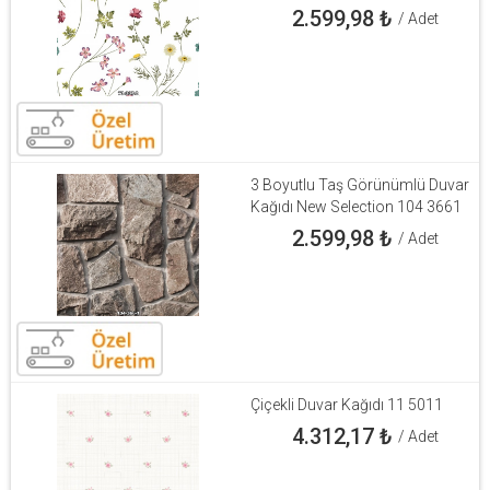
2.599,98
₺
/ Adet
3 Boyutlu Taş Görünümlü Duvar
Kağıdı New Selection 104 3661
2.599,98
₺
/ Adet
Çiçekli Duvar Kağıdı 11 5011
4.312,17
₺
/ Adet