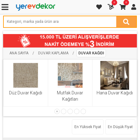
0
0
ANA SAYFA
/
DUVAR KAPLAMA
/
DUVAR KAĞIDI
Düz Duvar Kağıdı
Mutfak Duvar
Hana Duvar Kağıdı
Kağıtları
En Yüksek Fiyat
En Düşük Fiyat