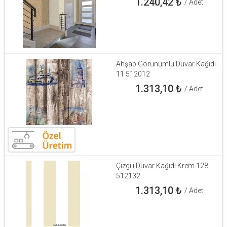
1.240,42
₺
/ Adet
Ahşap Görünümlü Duvar Kağıdı
11 512012
1.313,10
₺
/ Adet
Çizgili Duvar Kağıdı Krem 128
512132
1.313,10
₺
/ Adet