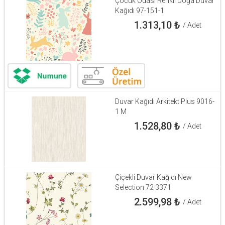
Çocuk Odası Renkli Doğa Duvar
Kağıdı 97-151-1
1.313,10
₺
/ Adet
Duvar Kağıdı Arkitekt Plus 9016-
1 M
1.528,80
₺
/ Adet
Çiçekli Duvar Kağıdı New
Selection 72 3371
2.599,98
₺
/ Adet