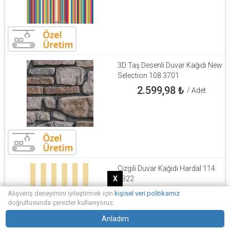
3D Taş Desenli Duvar Kağıdı New
Selection 108 3701
2.599,98
₺
/ Adet
Çizgili Duvar Kağıdı Hardal 114
2322
X
1.313,10
₺
/ Adet
Alışveriş deneyimini iyileştirmek için
kişisel veri politikamız
doğrultusunda çerezler kullanıyoruz.
Anladım