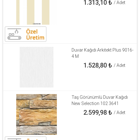
1.313,10
₺
/ Adet
Duvar Kağıdı Arkitekt Plus 9016-
4 M
1.528,80
₺
/ Adet
Taş Görünümlü Duvar Kağıdı
New Selection 102 3641
2.599,98
₺
/ Adet