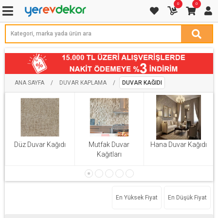
0
0
ANA SAYFA
/
DUVAR KAPLAMA
/
DUVAR KAĞIDI
Düz Duvar Kağıdı
Mutfak Duvar
Hana Duvar Kağıdı
Kağıtları
En Yüksek Fiyat
En Düşük Fiyat