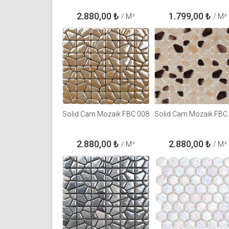
2.880,00
₺
1.799,00
₺
/ M²
/ M²
Solid Cam Mozaik FBC 008
Solid Cam Mozaik FBC
2.880,00
₺
2.880,00
₺
/ M²
/ M²