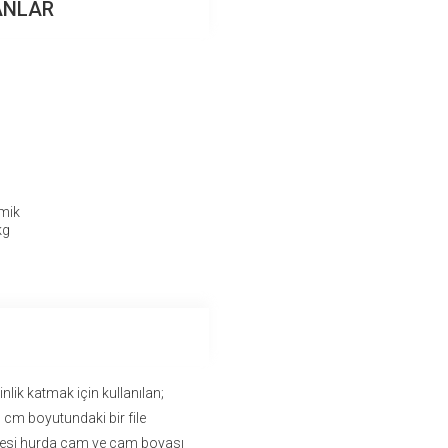
ANLAR
mik
kg
lik katmak için kullanılan;
0 cm boyutundaki bir file
ddesi hurda cam ve cam boyası