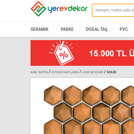
SERAMIK
PARKE
DOĞAL TAŞ
PVC
/
/
/
ANA SAYFA
DUVAR KAPLAMA
CAM MOZAIK
SOLID