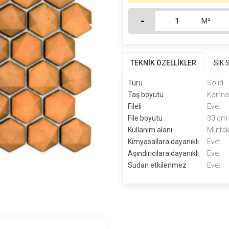
-
M²
TEKNİK ÖZELLİKLER
SIK
Türü
Solid
Taş boyutu
Karm
Fileli
Evet
File boyutu
30 cm 
Kullanım alanı
Mutfak
Kimyasallara dayanıklı
Evet
Aşındırıcılara dayanıklı
Evet
Sudan etkilenmez
Evet