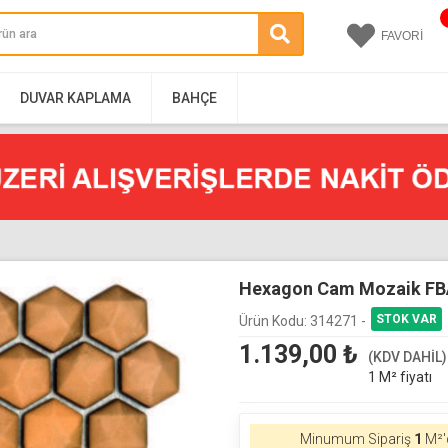
FAVORİ
DUVAR KAPLAMA
BAHÇE
Hexagon Cam Mozaik FB
Ürün Kodu:
314271 -
1.139,00
₺
(KDV DAHİL)
1 M² fiyatı
Minumum Sipariş
1
M²'d