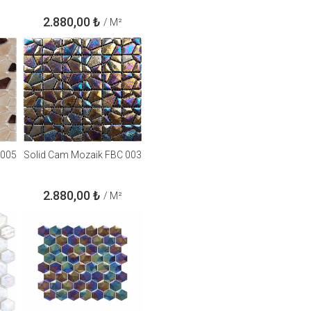
2.880,00
₺
/ M²
 005
Solid Cam Mozaik FBC 003
2.880,00
₺
/ M²