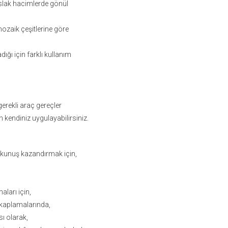
ıslak hacimlerde gönül
ozaik çeşitlerine göre
ığı için farklı kullanım
gerekli araç gereçler
kendiniz uygulayabilirsiniz.
okunuş kazandırmak için,
ları için,
n kaplamalarında,
sı olarak,