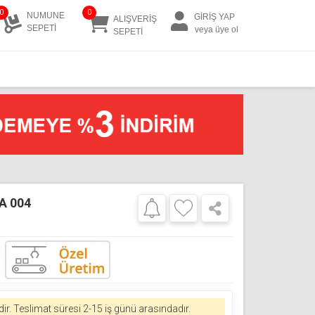
0
0
NUMUNE
GİRİŞ YAP
ALIŞVERİŞ
SEPETİ
veya üye ol
SEPETİ
A 004
ir.
Teslimat süresi 2-15 iş günü arasındadır.