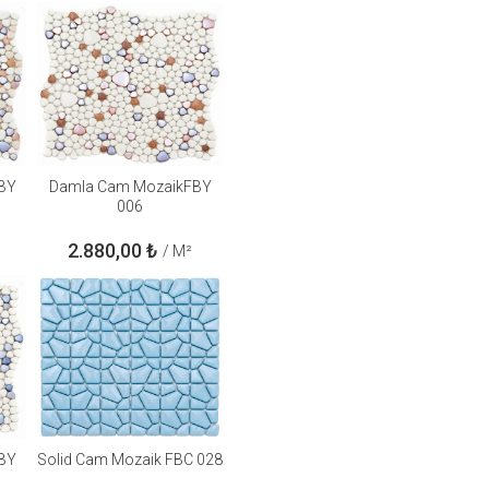
BY
Damla Cam MozaikFBY
006
2.880,00
₺
/ M²
BY
Solid Cam Mozaik FBC 028