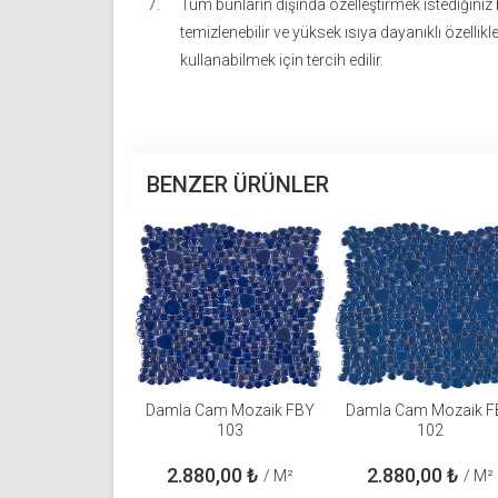
Tüm bunların dışında özelleştirmek istediğiniz
temizlenebilir ve yüksek ısıya dayanıklı özellikl
kullanabilmek için tercih edilir.
BENZER ÜRÜNLER
Damla Cam Mozaik FBY
Damla Cam Mozaik F
103
102
2.880,00
₺
2.880,00
₺
/ M²
/ M²