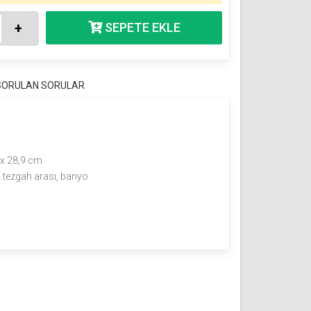
+
 SORULAN SORULAR
a
x 28,9 cm
 tezgah arası, banyo