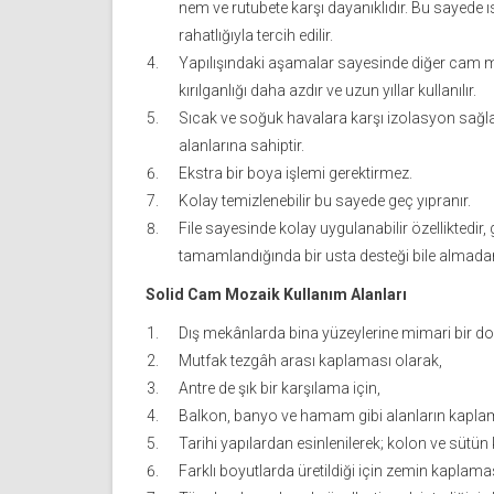
nem ve rutubete karşı dayanıklıdır. Bu sayede 
rahatlığıyla tercih edilir.
Yapılışındaki aşamalar sayesinde diğer cam m
kırılganlığı daha azdır ve uzun yıllar kullanılır.
Sıcak ve soğuk havalara karşı izolasyon sağlad
alanlarına sahiptir.
Ekstra bir boya işlemi gerektirmez.
Kolay temizlenebilir bu sayede geç yıpranır.
File sayesinde kolay uygulanabilir özelliktedir, 
tamamlandığında bir usta desteği bile almadan 
Solid Cam Mozaik Kullanım Alanları
Dış mekânlarda bina yüzeylerine mimari bir d
Mutfak tezgâh arası kaplaması olarak,
Antre de şık bir karşılama için,
Balkon, banyo ve hamam gibi alanların kaplama
Tarihi yapılardan esinlenilerek; kolon ve sütü
Farklı boyutlarda üretildiği için zemin kaplama