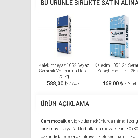
BU ÜRÜNLE BIRLIKTE SATIN ALIN
Kalekimbeyaz 1052 Beyaz
Kalekim 1051 Gri Sera
Seramik Yapıştırma Harcı
Yapıştırma Harcı 25 
25 kg
588,00
₺
468,00
₺
/ Adet
/ Adet
ÜRÜN AÇIKLAMA
Cam mozaikler,
iç ve dış mekânlarda mimari zengin
birebir aynı veya farklı ebatlarda mozaiklerin, 30x3
üzerinde bir araya getirilmesi ile oluşan, ham ma