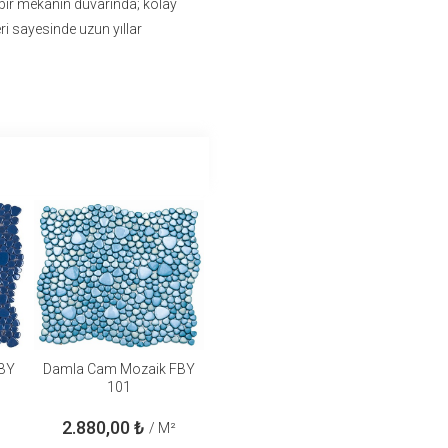
 bir mekânın duvarında; kolay
eri sayesinde uzun yıllar
BY
Damla Cam Mozaik FBY
101
2.880,00
₺
/ M²