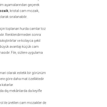
retim aşamalarından geçerek
ozaik
, kristal cam mozaik,
rak sıralanabilir.
için toplanan hurda camlar toz
anılır. Renklendirmeden sonra
kıştırılırlar ve kolayca şekil
n en büyük avantajı küçük cam
masıdır. File, sizlere uygulama
ari olarak estetik bir görünüm
ere göre daha mat özelliktedir
 katarlar.
da dış mekânlarda da keyifle
yol ile üretilen cam mozaikler de