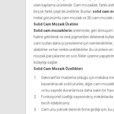
olan kaplama ürünleridir. Cam mozaikler, farklı ü
birçok farklı çeşit de üretilirler. Bunlar;
solid cam m
metal görünümlü cam mozaik ve 3D cam mozaik ola
Solid Cam Mozaik Üretimi
Solid cam mozaiklerin
üretiminde, geri dönüşüm 
haline getirilerek ve renk pigmentleri eklenerek kull
cam tozları daha iyi preslenme için nemlendirilirler, sı
alabilirler ve her renkte üretilebilirler. Bu ürünleri
mozaik parçalarının en son fileler üzerine yapıştırıl
kolaylığı sağlar.
Solid Cam Mozaik Özellikleri
Dekoratif bir malzeme olduğu için mekâna mim
kazandıracak solid ürünler, diğer cam mozaikl
ve bu sayede duvarlarınıza daha sakin bir hava
Fonksiyonel özelliği sayesinde iç mekânlarda 
tercih edebilirsiniz.
Cam unu yüksek dereceli fırına girdiği için, bu 