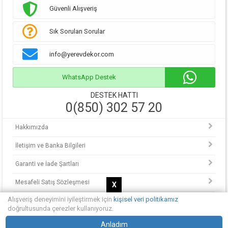
Güvenli Alışveriş
Sık Sorulan Sorular
info@yerevdekor.com
WhatsApp Destek
DESTEK HATTI
0(850) 302 57 20
Hakkımızda
İletişim ve Banka Bilgileri
Garanti ve İade Şartları
Mesafeli Satış Sözleşmesi
X
Alışveriş deneyimini iyileştirmek için
kişisel veri politikamız
KVKK Politikası
doğrultusunda çerezler kullanıyoruz.
© Copyright 2013 - 2025.
Anladım
Yerevdekor - Hayalinizdeki evi tasarlayın.