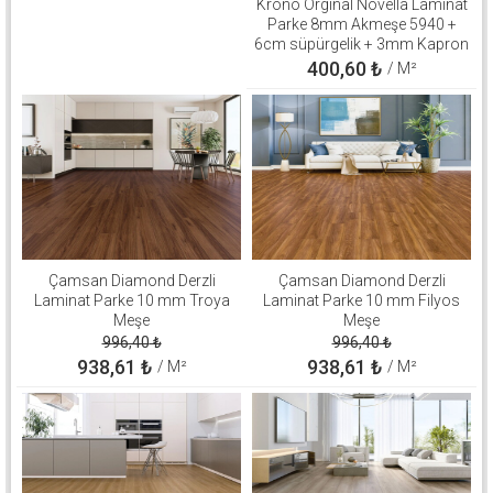
Krono Orginal Novella Laminat
Parke 8mm Akmeşe 5940 +
6cm süpürgelik + 3mm Kapron
Takım
400,60
₺
/ M²
Çamsan Diamond Derzli
Çamsan Diamond Derzli
Laminat Parke 10 mm Troya
Laminat Parke 10 mm Filyos
Meşe
Meşe
996,40
₺
996,40
₺
938,61
₺
938,61
₺
/ M²
/ M²