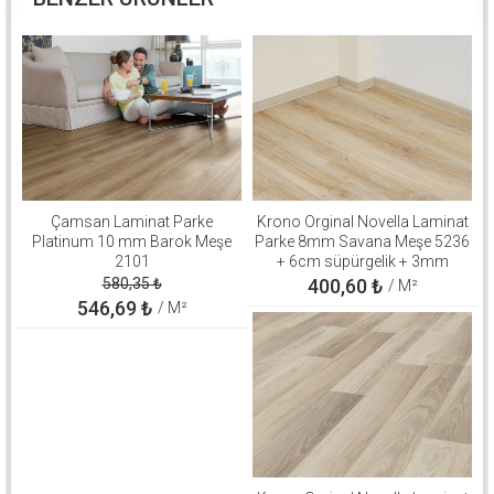
Çamsan Laminat Parke
Krono Orginal Novella Laminat
Platinum 10 mm Barok Meşe
Parke 8mm Savana Meşe 5236
2101
+ 6cm süpürgelik + 3mm
Kapron Takım
580,35
₺
400,60
₺
/ M²
546,69
₺
/ M²