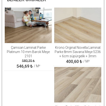
Çamsan Laminat Parke
Krono Orginal Novella Laminat
Platinum 10 mm Barok Meşe
Parke 8mm Savana Meşe 5236
2101
+ 6cm süpürgelik + 3mm
Kapron Takım
580,35
₺
400,60
₺
/ M²
546,69
₺
/ M²