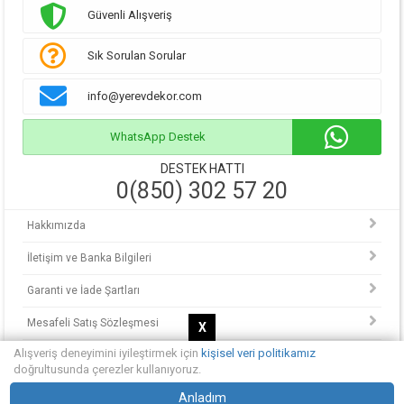
Güvenli Alışveriş
Sık Sorulan Sorular
info@yerevdekor.com
WhatsApp Destek
DESTEK HATTI
0(850) 302 57 20
Hakkımızda
İletişim ve Banka Bilgileri
Garanti ve İade Şartları
Mesafeli Satış Sözleşmesi
X
Alışveriş deneyimini iyileştirmek için
kişisel veri politikamız
KVKK Politikası
doğrultusunda çerezler kullanıyoruz.
© Copyright 2013 - 2025.
Anladım
Yerevdekor - Hayalinizdeki evi tasarlayın.