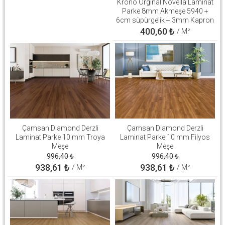
Krono Orginal Novella Laminat
Parke 8mm Akmeşe 5940 +
6cm süpürgelik + 3mm Kapron
Takım
400,60
₺
/ M²
Çamsan Diamond Derzli
Çamsan Diamond Derzli
Laminat Parke 10 mm Troya
Laminat Parke 10 mm Filyos
Meşe
Meşe
996,40
₺
996,40
₺
938,61
₺
938,61
₺
/ M²
/ M²