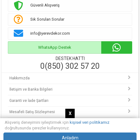
Güvenli Alışveriş
Sık Sorulan Sorular
info@yerevdekor.com
WhatsApp Destek
DESTEK HATTI
0(850) 302 57 20
Hakkımızda
İletişim ve Banka Bilgileri
Garanti ve İade Şartları
Mesafeli Satış Sözleşmesi
X
Alışveriş deneyimini iyileştirmek için
kişisel veri politikamız
KVKK Politikası
doğrultusunda çerezler kullanıyoruz.
© Copyright 2013 - 2025.
Anladım
Yerevdekor - Hayalinizdeki evi tasarlayın.