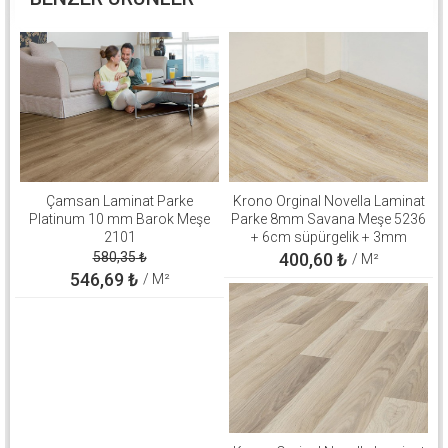
Çamsan Laminat Parke
Krono Orginal Novella Laminat
Platinum 10 mm Barok Meşe
Parke 8mm Savana Meşe 5236
2101
+ 6cm süpürgelik + 3mm
Kapron Takım
580,35
₺
400,60
₺
/ M²
546,69
₺
/ M²