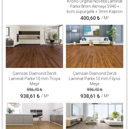
Krono Orginal Novella Laminat
Parke 8mm Akmeşe 5940 +
6cm süpürgelik + 3mm Kapron
Takım
400,60
₺
/ M²
Çamsan Diamond Derzli
Çamsan Diamond Derzli
Laminat Parke 10 mm Troya
Laminat Parke 10 mm Filyos
Meşe
Meşe
996,40
₺
996,40
₺
938,61
₺
938,61
₺
/ M²
/ M²