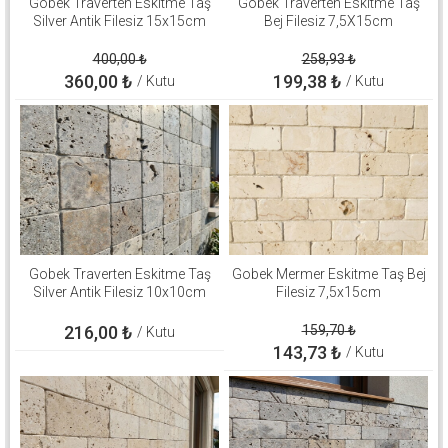
Gobek Traverten Eskitme Taş
Göbek Traverten Eskitme Taş
Silver Antik Filesiz 15x15cm
Bej Filesiz 7,5X15cm
400,00
₺
258,93
₺
360,00
₺
199,38
₺
/ Kutu
/ Kutu
Gobek Traverten Eskitme Taş
Gobek Mermer Eskitme Taş Bej
Silver Antik Filesiz 10x10cm
Filesiz 7,5x15cm
216,00
₺
159,70
₺
/ Kutu
143,73
₺
/ Kutu