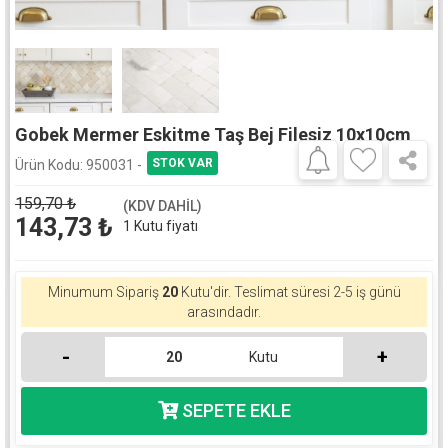
Gobek Mermer Eskitme Taş Bej Filesiz 10x10cm
Ürün Kodu:
950031 -
159,70
₺
(KDV DAHİL)
143,73
₺
1 Kutu fiyatı
Minumum Sipariş
20
Kutu'dir.
Teslimat süresi 2-5 iş günü
arasındadır.
-
+
Kutu