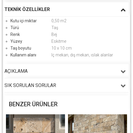
TEKNIK ÖZELLIKLER
Kutu içi miktar
0,50 m2
Türü
Taş
Renk
Bej
Yüzey
Eskitme
Taş boyutu
10 x 10 cm
Kullanım alanı
Iç mekan, dış mekan, ıslak alanlar
AÇIKLAMA
SIK SORULAN SORULAR
BENZER ÜRÜNLER