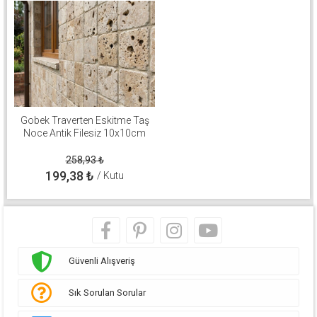
Gobek Traverten Eskitme Taş
Noce Antik Filesiz 10x10cm
258,93
₺
199,38
₺
/ Kutu
Güvenli Alışveriş
Sık Sorulan Sorular