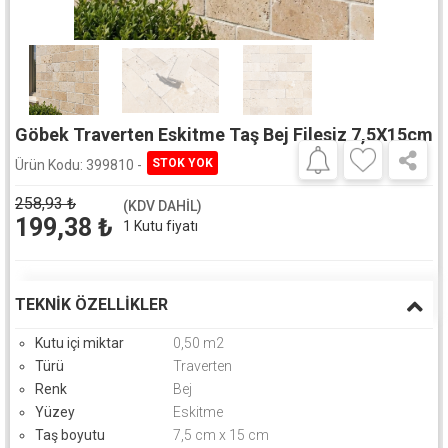
Göbek Traverten Eskitme Taş Bej Filesiz 7,5X15cm
Ürün Kodu:
399810 -
258,93
₺
(KDV DAHİL)
199,38
₺
1 Kutu fiyatı
TEKNIK ÖZELLIKLER
Kutu içi miktar
0,50 m2
Türü
Traverten
Renk
Bej
Yüzey
Eskitme
Taş boyutu
7,5 cm x 15 cm