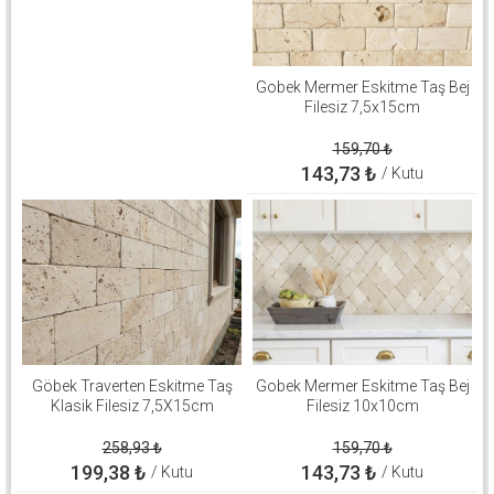
Gobek Mermer Eskitme Taş Bej
Filesiz 7,5x15cm
159,70
₺
143,73
₺
/ Kutu
Göbek Traverten Eskitme Taş
Gobek Mermer Eskitme Taş Bej
Klasik Filesiz 7,5X15cm
Filesiz 10x10cm
258,93
₺
159,70
₺
199,38
₺
143,73
₺
/ Kutu
/ Kutu