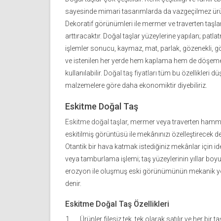
sayesinde mimari tasarımlarda da vazgeçilmez ürünl
Dekoratif görünümleri ile mermer ve traverten taşl
arttıracaktır. Doğal taşlar yüzeylerine yapılan; patl
işlemler sonucu, kaymaz, mat, parlak, gözenekli, gö
ve istenilen her yerde hem kaplama hem de döşem
kullanılabilir.
Doğal taş fiyatları
tüm bu özellikleri d
malzemelere göre daha ekonomiktir diyebiliriz.
Eskitme Doğal Taş
Eskitme doğal taşlar
, mermer veya traverten hamm
eskitilmiş görüntüsü ile mekânınızı özelleştirecek d
Otantik bir hava katmak istediğiniz mekânlar için id
veya tamburlama işlemi; taş yüzeylerinin yıllar bo
erozyon ile oluşmuş eski görünümünün mekanik yol
denir.
Eskitme Doğal Taş Özellikleri
Ürünler filesiz tek, tek olarak satılır ve her bir t