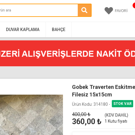
FAVORİ
DUVAR KAPLAMA
BAHÇE
Gobek Traverten Eskitme 
Filesiz 15x15cm
Ürün Kodu:
314180 -
400,00
₺
(KDV DAHİL)
360,00
₺
1 Kutu fiyatı