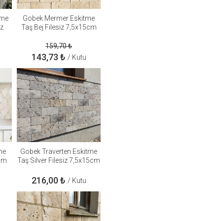
tme
Gobek Mermer Eskitme
iz
Taş Bej Filesiz 7,5x15cm
159,70
₺
143,73
₺
/ Kutu
me
Gobek Traverten Eskitme
0cm
Taş Silver Filesiz 7,5x15cm
216,00
₺
/ Kutu