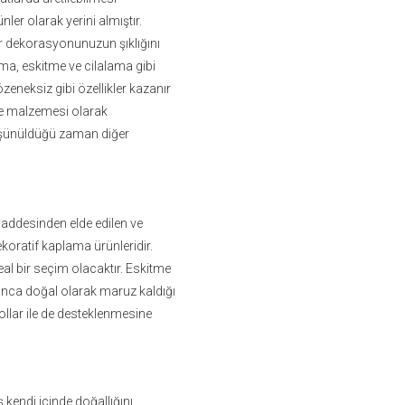
er olarak yerini almıştır.
ar dekorasyonunuzun şıklığını
atma, eskitme ve cilalama gibi
zeneksiz gibi özellikler kazanır
e malzemesi olarak
üşünüldüğü zaman diğer
addesinden elde edilen ve
ekoratif kaplama ürünleridir.
eal bir seçim olacaktır. Eskitme
yunca doğal olarak maruz kaldığı
lar ile de desteklenmesine
aş kendi içinde doğallığını