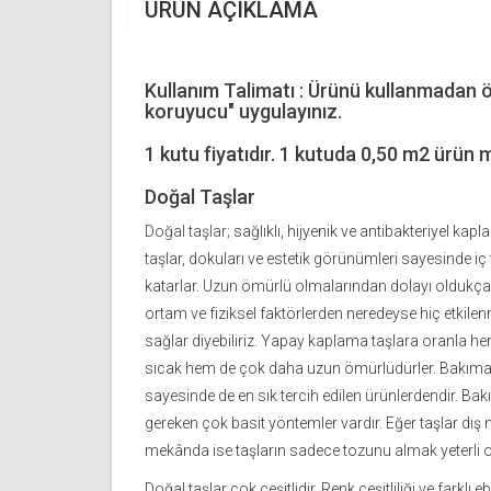
ÜRÜN AÇIKLAMA
Kullanım Talimatı : Ürünü kullanmadan 
koruyucu" uygulayınız.
1 kutu fiyatıdır. 1 kutuda 0,50 m2 ürün 
Doğal Taşlar
Doğal taşlar
; sağlıklı, hijyenik ve antibakteriyel ka
taşlar, dokuları ve estetik görünümleri sayesinde iç
katarlar. Uzun ömürlü olmalarından dolayı oldukça sı
ortam ve fiziksel faktörlerden neredeyse hiç etkil
sağlar diyebiliriz. Yapay kaplama taşlara oranla 
sıcak hem de çok daha uzun ömürlüdürler. Bakıma
sayesinde de en sık tercih edilen ürünlerdendir. 
gereken çok basit yöntemler vardır. Eğer taşlar dış 
mekânda ise taşların sadece tozunu almak yeterli o
Doğal taşlar çok çeşitlidir. Renk çeşitliliği ve farklı 