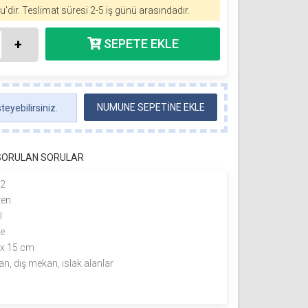
u'dir.
Teslimat süresi 2-5 iş günü arasındadır.
+
NUMUNE SEPETİNE EKLE
eyebilirsiniz.
 SORULAN SORULAR
m2
ten
l
me
 x 15 cm
an, dış mekan, ıslak alanlar