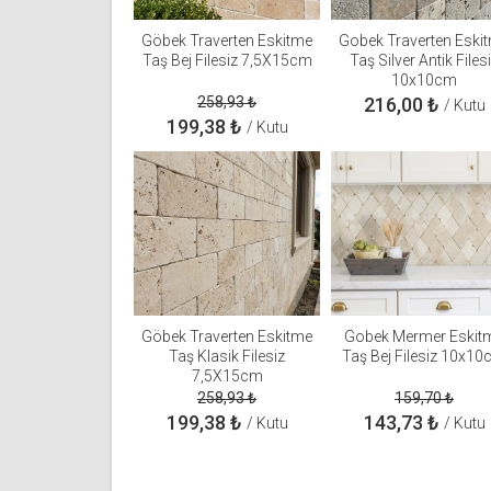
Göbek Traverten Eskitme
Gobek Traverten Eski
Taş Bej Filesiz 7,5X15cm
Taş Silver Antik Files
10x10cm
258,93
₺
216,00
₺
/ Kutu
199,38
₺
/ Kutu
Göbek Traverten Eskitme
Gobek Mermer Eskit
Taş Klasik Filesiz
Taş Bej Filesiz 10x1
7,5X15cm
258,93
₺
159,70
₺
199,38
₺
143,73
₺
/ Kutu
/ Kutu