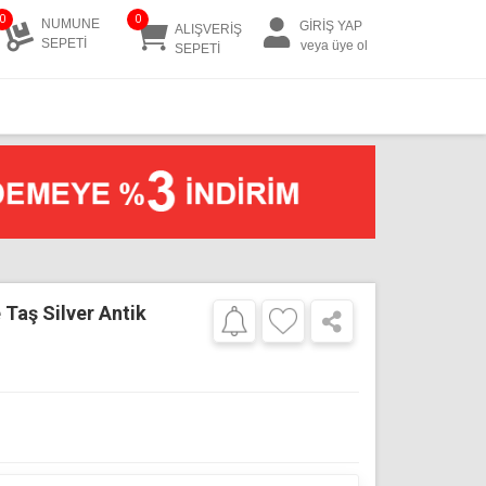
0
0
NUMUNE
GİRİŞ YAP
ALIŞVERİŞ
SEPETİ
veya üye ol
SEPETİ
Taş Silver Antik