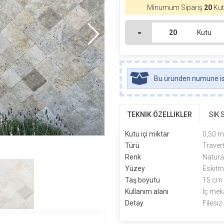
Minumum Sipariş
20
Kut
-
Kutu
Bu üründen numune ist
TEKNİK ÖZELLİKLER
SIK
Kutu içi miktar
0,50 
Türü
Traver
Renk
Natura
Yüzey
Eskit
Taş boyutu
15 cm
Kullanım alanı
Iç mek
Detay
Filesiz