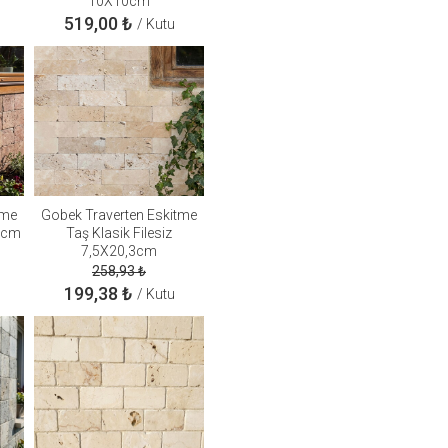
10X10cm
519,00
₺
/ Kutu
tme
Gobek Traverten Eskitme
15cm
Taş Klasik Filesiz
7,5X20,3cm
258,93
₺
199,38
₺
/ Kutu