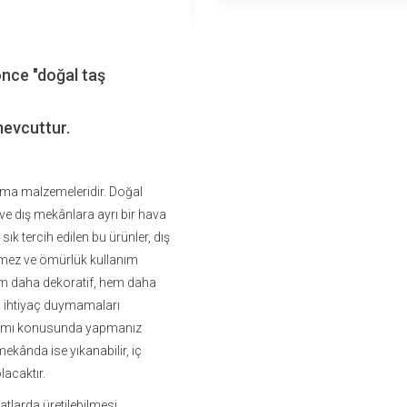
önce "doğal taş
mevcuttur.
plama malzemeleridir. Doğal
 ve dış mekânlara ayrı bir hava
k tercih edilen bu ürünler, dış
enmez ve ömürlük kullanım
hem daha dekoratif, hem daha
 ihtiyaç duymamaları
Bakımı konusunda yapmanız
mekânda ise yıkanabilir, iç
lacaktır.
ebatlarda üretilebilmesi