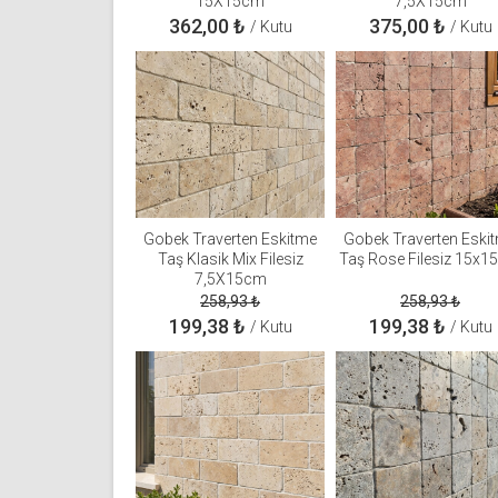
15X15cm
7,5X15cm
362,00
₺
375,00
₺
/ Kutu
/ Kutu
Gobek Traverten Eskitme
Gobek Traverten Eski
Taş Klasik Mix Filesiz
Taş Rose Filesiz 15x
7,5X15cm
258,93
₺
258,93
₺
199,38
₺
199,38
₺
/ Kutu
/ Kutu