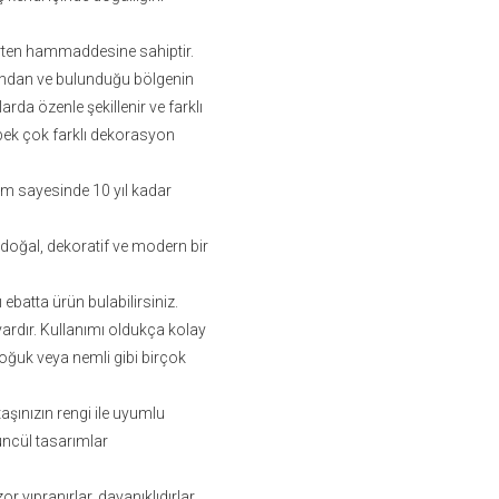
erten hammaddesine sahiptir.
ısından ve bulunduğu bölgenin
arda özenle şekillenir ve farklı
 pek çok farklı dekorasyon
m sayesinde 10 yıl kadar
 doğal, dekoratif ve modern bir
ebatta ürün bulabilirsiniz.
ardır. Kullanımı oldukça kolay
soğuk veya nemli gibi birçok
taşınızın rengi ile uyumlu
üncül tasarımlar
r yıpranırlar, dayanıklıdırlar.