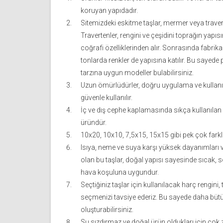
koruyan yapıdadır.
Sitemizdeki eskitme taşlar, mermer veya trav
Travertenler, rengini ve çeşidini toprağın yap
coğrafi özelliklerinden alır. Sonrasında fabrikal
tonlarda renkler de yapısına katılır. Bu sayede
tarzına uygun modeller bulabilirsiniz.
Uzun ömürlüdürler, doğru uygulama ve kullanı
güvenle kullanılır.
İç ve dış cephe kaplamasında sıkça kullanılan
üründür.
10x20, 10x10, 7,5x15, 15x15 gibi pek çok farklı 
Isıya, neme ve suya karşı yüksek dayanımları v
olan bu taşlar, doğal yapısı sayesinde sıcak, 
hava koşuluna uygundur.
Seçtiğiniz taşlar için kullanılacak harç rengini, 
seçmenizi tavsiye ederiz. Bu sayede daha büt
oluşturabilirsiniz.
Su sızdırmaz ve doğal ürün oldukları için çok zo