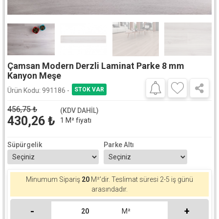
Çamsan Modern Derzli Laminat Parke 8 mm
Kanyon Meşe
Ürün Kodu:
991186 -
456,75
₺
(KDV DAHİL)
430,26
₺
1 M² fiyatı
Süpürgelik
Parke Altı
Minumum Sipariş
20
M²'dir.
Teslimat süresi 2-5 iş günü
arasındadır.
-
+
M²