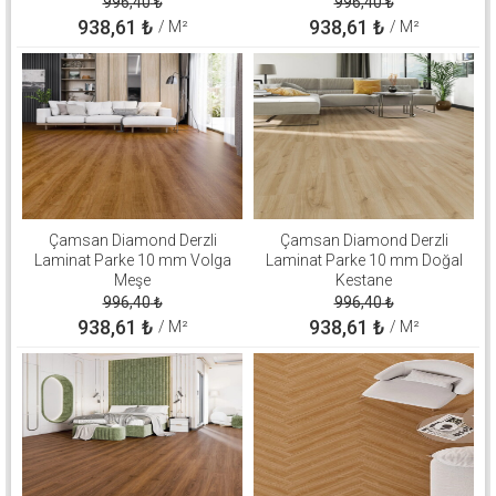
996,40
₺
996,40
₺
938,61
₺
938,61
₺
/ M²
/ M²
Çamsan Diamond Derzli
Çamsan Diamond Derzli
Laminat Parke 10 mm Volga
Laminat Parke 10 mm Doğal
Meşe
Kestane
996,40
₺
996,40
₺
938,61
₺
938,61
₺
/ M²
/ M²