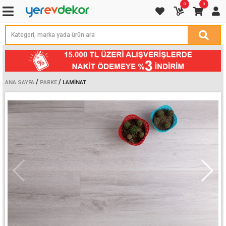
0
0
/
/
ANA SAYFA
PARKE
LAMINAT