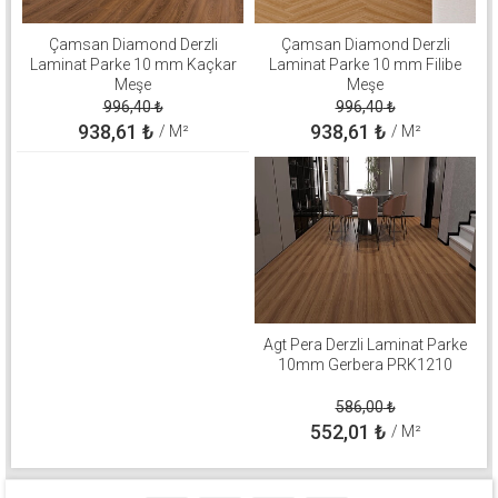
Çamsan Diamond Derzli
Çamsan Diamond Derzli
Laminat Parke 10 mm Kaçkar
Laminat Parke 10 mm Filibe
Meşe
Meşe
996,40
₺
996,40
₺
938,61
₺
938,61
₺
/ M²
/ M²
Agt Pera Derzli Laminat Parke
10mm Gerbera PRK1210
586,00
₺
552,01
₺
/ M²