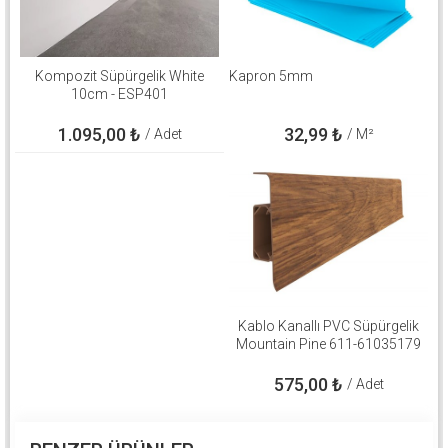
Kompozit Süpürgelik White
Kapron 5mm
10cm - ESP401
1.095,00
₺
32,99
₺
/ Adet
/ M²
Kablo Kanallı PVC Süpürgelik
Mountain Pine 611-61035179
575,00
₺
/ Adet