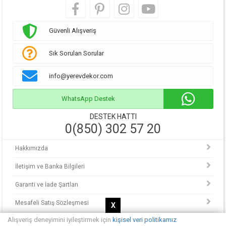
Güvenli Alışveriş
Sık Sorulan Sorular
info@yerevdekor.com
WhatsApp Destek
DESTEK HATTI
0(850) 302 57 20
Hakkımızda
İletişim ve Banka Bilgileri
Garanti ve İade Şartları
Mesafeli Satış Sözleşmesi
X
Alışveriş deneyimini iyileştirmek için
kişisel veri politikamız
KVKK Politikası