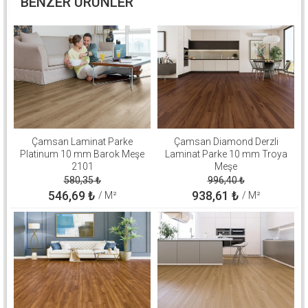
BENZER ÜRÜNLER
Çamsan Laminat Parke
Çamsan Diamond Derzli
Platinum 10 mm Barok Meşe
Laminat Parke 10 mm Troya
2101
Meşe
580,35
₺
996,40
₺
546,69
₺
938,61
₺
/ M²
/ M²