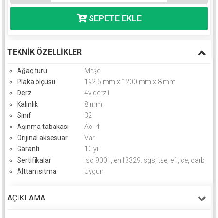
TEKNIK ÖZELLIKLER
Ağaç türü
Meşe
Plaka ölçüsü
192.5 mm x 1200 mm x 8 mm
Derz
4v derzli
Kalınlık
8 mm
Sınıf
32
Aşınma tabakası
Ac- 4
Orijinal aksesuar
Var
Garanti
10 yıl
Sertifikalar
ıso 9001, en13329. sgs, tse, e1, ce, carb
Alttan ısıtma
Uygun
AÇIKLAMA