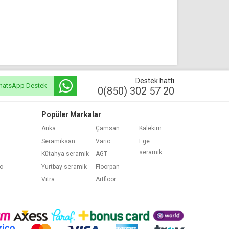
Destek hattı
hatsApp Destek
0(850) 302 57 20
Popüler Markalar
Anka
Çamsan
Kalekim
Seramiksan
Vario
Ege
seramik
Kütahya seramik
AGT
bo
Yurtbay seramik
Floorpan
Vitra
Artfloor