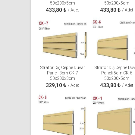
50x200x5cm
50x200x5cm
433,80
₺
433,80
₺
/ Adet
/ Adet
Strafor Dış Cephe Duvar
Strafor Dış Cephe Du
Paneli 3cm CK-7
Paneli 5cm CK-6
50x200x3cm
50x200x5cm
329,10
₺
433,80
₺
/ Adet
/ Adet