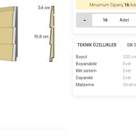
Minumum Sipariş
16
Ade
-
Adet
TEKNİK ÖZELLİKLER
SIK
Boyut
200 cm
Boyanabilir
Evet
Kilit sistem
Evet
Dayanıklı
Evet
Malzeme
Strafo