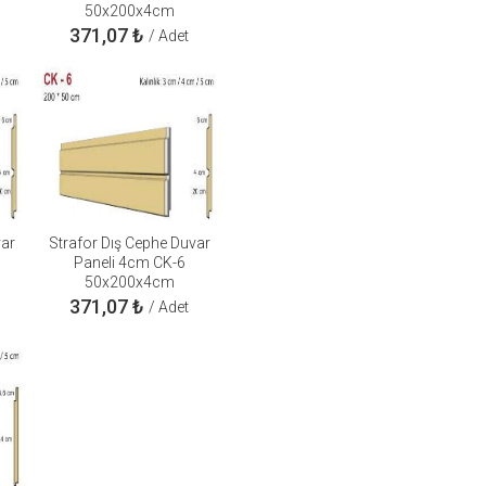
50x200x4cm
371,07
₺
/ Adet
var
Strafor Dış Cephe Duvar
Paneli 4cm CK-6
50x200x4cm
371,07
₺
/ Adet