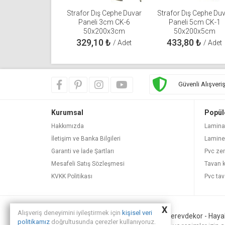
Strafor Dış Cephe Duvar
Strafor Dış Cephe Du
Paneli 3cm CK-6
Paneli 5cm CK-1
50x200x3cm
50x200x5cm
329,10
₺
433,80
₺
/ Adet
/ Adet
Güvenli Alışveri
Kurumsal
Popül
Hakkımızda
Lamina
İletişim ve Banka Bilgileri
Lamine
Garanti ve İade Şartları
Pvc ze
Mesafeli Satış Sözleşmesi
Tavan 
KVKK Politikası
Pvc tav
X
Alışveriş deneyimini iyileştirmek için
kişisel veri
© Copyright 2013 - 2025.
Yerevdekor - Hayali
politikamız
doğrultusunda çerezler kullanıyoruz.