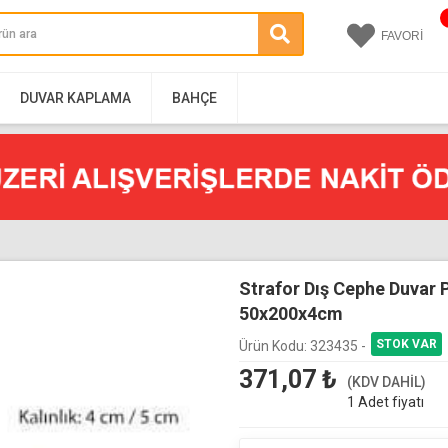
FAVORİ
DUVAR KAPLAMA
BAHÇE
Strafor Dış Cephe Duvar 
50x200x4cm
Ürün Kodu:
323435 -
371,07
₺
(KDV DAHİL)
1 Adet fiyatı