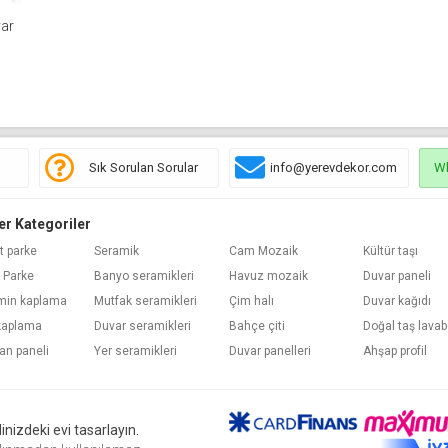
var
ş
Sık Sorulan Sorular
info@yerevdekor.com
W
er Kategoriler
t parke
Seramik
Cam Mozaik
Kültür taşı
 Parke
Banyo seramikleri
Havuz mozaik
Duvar paneli
min kaplama
Mutfak seramikleri
Çim halı
Duvar kağıdı
kaplama
Duvar seramikleri
Bahçe çiti
Doğal taş lava
an paneli
Yer seramikleri
Duvar panelleri
Ahşap profil
nizdeki evi tasarlayın.