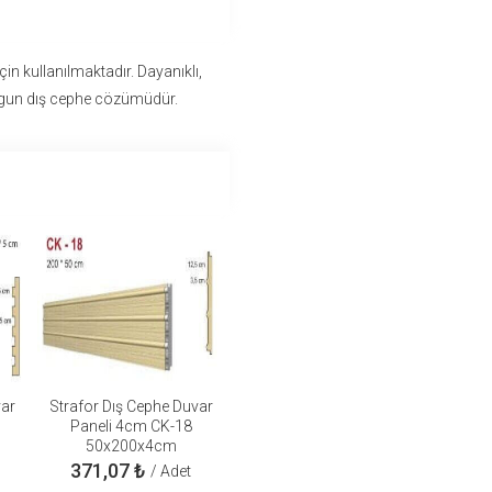
çin kullanılmaktadır. Dayanıklı,
ygun dış cephe cözümüdür.
var
Strafor Dış Cephe Duvar
Paneli 4cm CK-18
50x200x4cm
371,07
₺
/ Adet