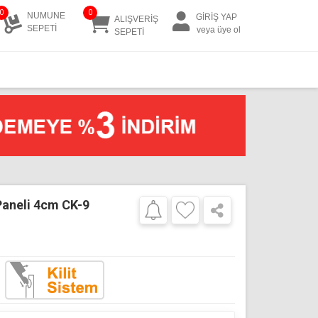
0
0
NUMUNE
GİRİŞ YAP
ALIŞVERİŞ
SEPETİ
veya üye ol
SEPETİ
Paneli 4cm CK-9