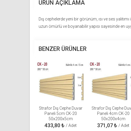
ÜRÜN AÇIKLAMA
Dış cephelerde yeni bir görünüm, ısı ve ses yalıtımı i
uzun ömürlü ve boyanabilir yapısı sayesinde en u
BENZER ÜRÜNLER
Strafor Dış Cephe Duvar
Strafor Dış Cephe Du
Paneli 5cm CK-20
Paneli 4cm CK-20
50x200x5cm
50x200x4cm
433,80
₺
371,07
₺
/ Adet
/ Adet