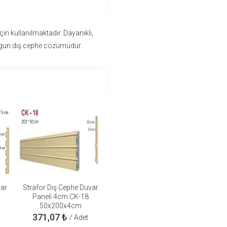
çin kullanılmaktadır. Dayanıklı,
ygun dış cephe cözümüdür.
var
Strafor Dış Cephe Duvar
Paneli 4cm CK-18
50x200x4cm
371,07
₺
/ Adet