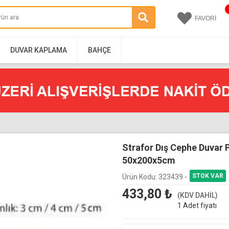
FAVORİ
DUVAR KAPLAMA
BAHÇE
Strafor Dış Cephe Duvar 
50x200x5cm
Ürün Kodu:
323439 -
433,80
₺
(KDV DAHİL)
1 Adet fiyatı