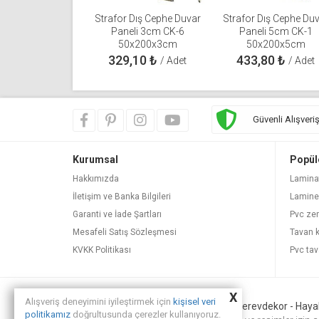
Strafor Dış Cephe Duvar
Strafor Dış Cephe Du
Paneli 3cm CK-6
Paneli 5cm CK-1
50x200x3cm
50x200x5cm
329,10
₺
433,80
₺
/ Adet
/ Adet
Güvenli Alışveri
Kurumsal
Popül
Hakkımızda
Lamina
İletişim ve Banka Bilgileri
Lamine
Garanti ve İade Şartları
Pvc ze
Mesafeli Satış Sözleşmesi
Tavan 
KVKK Politikası
Pvc tav
X
Alışveriş deneyimini iyileştirmek için
kişisel veri
© Copyright 2013 - 2025.
Yerevdekor - Hayali
politikamız
doğrultusunda çerezler kullanıyoruz.