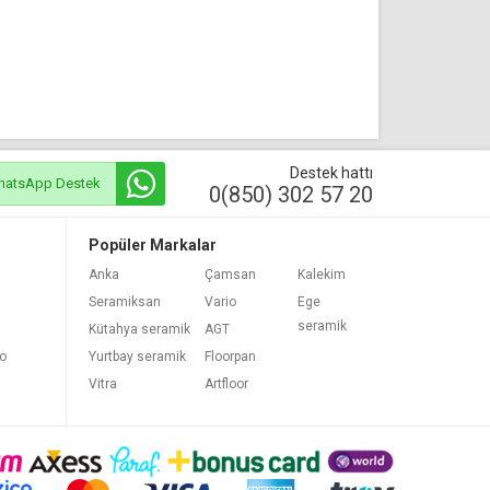
Destek hattı
hatsApp Destek
0(850) 302 57 20
Popüler Markalar
Anka
Çamsan
Kalekim
Seramiksan
Vario
Ege
seramik
Kütahya seramik
AGT
bo
Yurtbay seramik
Floorpan
Vitra
Artfloor