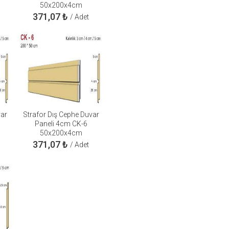
50x200x4cm
371,07
₺
/ Adet
var
Strafor Dış Cephe Duvar
Paneli 4cm CK-6
50x200x4cm
371,07
₺
/ Adet