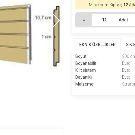
Minumum Sipariş
12
Ade
-
Adet
TEKNİK ÖZELLİKLER
SIK
Boyut
200 cm
Boyanabilir
Evet
Kilit sistem
Evet
Dayanıklı
Evet
Malzeme
Strafo