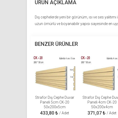
ÜRÜN AÇIKLAMA
Dış cephelerde yeni bir görünüm, ısı ve ses yalıtımı i
uzun ömürlü ve boyanabilir yapısı sayesinde en u
BENZER ÜRÜNLER
Strafor Dış Cephe Duvar
Strafor Dış Cephe Du
Paneli 5cm CK-20
Paneli 4cm CK-20
50x200x5cm
50x200x4cm
433,80
₺
371,07
₺
/ Adet
/ Adet