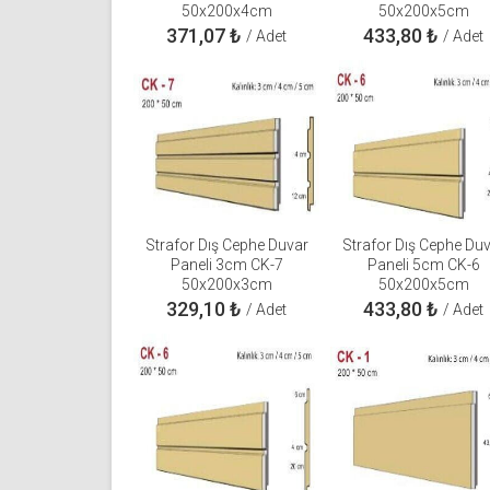
50x200x4cm
50x200x5cm
371,07
₺
433,80
₺
/ Adet
/ Adet
Strafor Dış Cephe Duvar
Strafor Dış Cephe Du
Paneli 3cm CK-7
Paneli 5cm CK-6
50x200x3cm
50x200x5cm
329,10
₺
433,80
₺
/ Adet
/ Adet