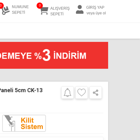
0
0
NUMUNE
GİRİŞ YAP
ALIŞVERİŞ
SEPETİ
veya üye ol
SEPETİ
Paneli 5cm CK-13