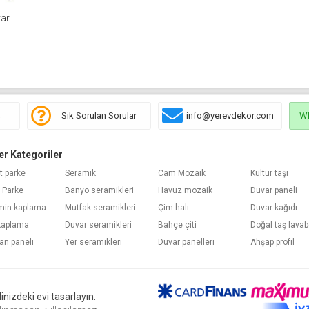
var
ş
Sık Sorulan Sorular
info@yerevdekor.com
W
er Kategoriler
t parke
Seramik
Cam Mozaik
Kültür taşı
 Parke
Banyo seramikleri
Havuz mozaik
Duvar paneli
min kaplama
Mutfak seramikleri
Çim halı
Duvar kağıdı
kaplama
Duvar seramikleri
Bahçe çiti
Doğal taş lava
an paneli
Yer seramikleri
Duvar panelleri
Ahşap profil
nizdeki evi tasarlayın.