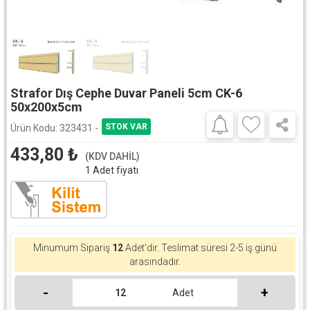
Strafor Dış Cephe Duvar Paneli 5cm CK-6
50x200x5cm
Ürün Kodu:
323431 -
433,80
₺
(KDV DAHİL)
1 Adet fiyatı
Minumum Sipariş
12
Adet'dir.
Teslimat süresi 2-5 iş günü
arasındadır.
-
+
Adet