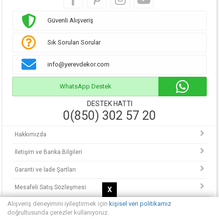
Güvenli Alışveriş
Sık Sorulan Sorular
info@yerevdekor.com
WhatsApp Destek
DESTEK HATTI
0(850) 302 57 20
Hakkımızda
İletişim ve Banka Bilgileri
Garanti ve İade Şartları
Mesafeli Satış Sözleşmesi
X
Alışveriş deneyimini iyileştirmek için
kişisel veri politikamız
KVKK Politikası
doğrultusunda çerezler kullanıyoruz.