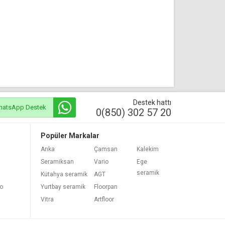
Destek hattı
hatsApp Destek
0(850) 302 57 20
Popüler Markalar
Anka
Çamsan
Kalekim
Seramiksan
Vario
Ege
seramik
Kütahya seramik
AGT
bo
Yurtbay seramik
Floorpan
Vitra
Artfloor