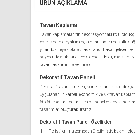
ÜRÜN AÇIKLAMA
Tavan Kaplama
Tavan kaplama
larının dekorasyondaki rolü olduk
estetik hem de yalıtım açısından tasarıma katkı sa
yıllar düz beyaz olarak tasarlandı. Fakat gelişen tek
sayesinde artık farklı renk, desen, doku, malzeme ve
tavan tasarımında yerini aldı.
Dekoratif Tavan Paneli
Dekoratif tavan panelleri
, son zamanlarda oldukça s
uygulanabilir, kaliteli, ekonomik ve şık tavan kapla
60x60 ebatlarında üretilen bu paneller sayesinde ta
tasarımlar oluşturabilirsiniz.
Dekoratif Tavan Paneli Özellikleri
Polistiren malzemeden üretilmiştir, bakımı old