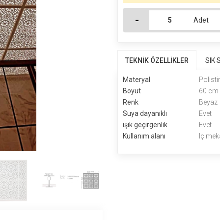
-
Adet
TEKNİK ÖZELLİKLER
SIK
Materyal
Polisti
Boyut
60 cm
Renk
Beyaz
Suya dayanıklı
Evet
ışık geçirgenlik
Evet
Kullanım alanı
Iç mek