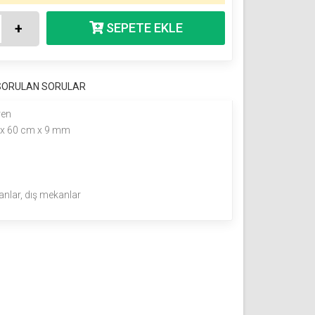
+
 SORULAN SORULAR
ren
 x 60 cm x 9 mm
anlar, dış mekanlar