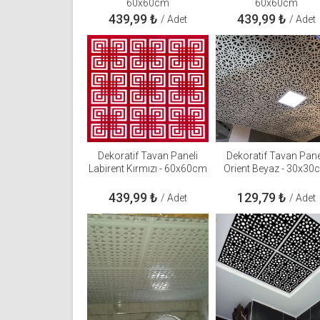
60x60cm
60x60cm
439,99
₺
439,99
₺
/ Adet
/ Adet
Dekoratif Tavan Paneli
Dekoratif Tavan Pane
Labirent Kırmızı - 60x60cm
Orient Beyaz - 30x30
439,99
₺
129,79
₺
/ Adet
/ Adet