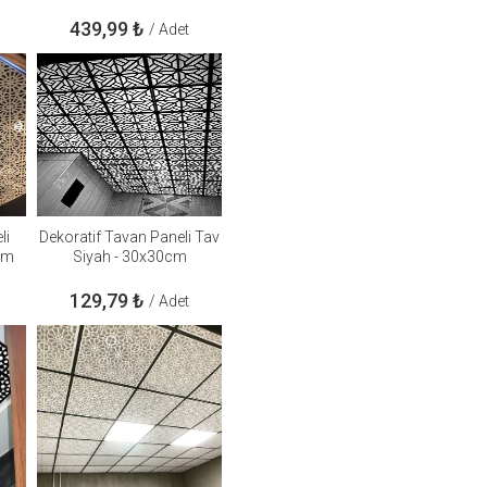
439,99
₺
/ Adet
li
Dekoratif Tavan Paneli Tav
cm
Siyah - 30x30cm
129,79
₺
/ Adet