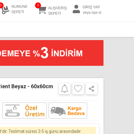
0
0
NUMUNE
GİRİŞ YAP
ALIŞVERİŞ
SEPETİ
veya üye ol
SEPETİ
rient Beyaz - 60x60cm
'dir.
Teslimat süresi 2-5 iş günü arasındadır.