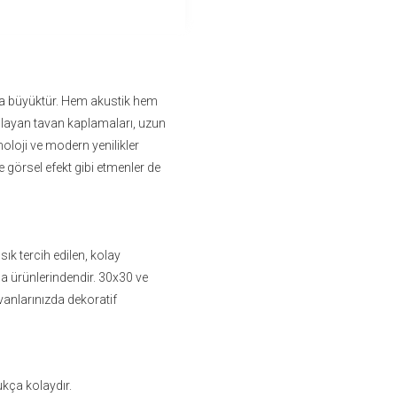
ça büyüktür. Hem akustik hem
ğlayan tavan kaplamaları, uzun
noloji ve modern yenilikler
 görsel efekt gibi etmenler de
ık tercih edilen, kolay
ma ürünlerindendir. 30x30 ve
vanlarınızda dekoratif
ukça kolaydır.