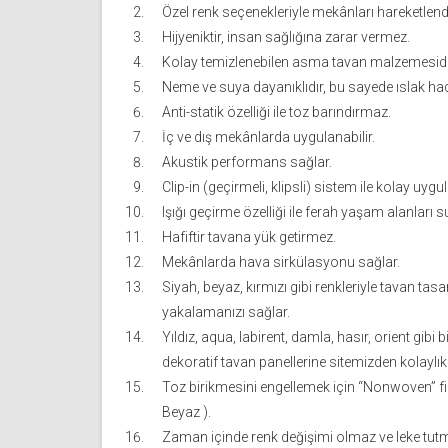
Özel renk seçenekleriyle mekânları hareketlendi
Hijyeniktir, insan sağlığına zarar vermez.
Kolay temizlenebilen asma tavan malzemesidi
Neme ve suya dayanıklıdır, bu sayede ıslak haci
Anti-statik özelliği ile toz barındırmaz.
İç ve dış mekânlarda uygulanabilir.
Akustik performans sağlar.
Clip-in (geçirmeli, klipsli) sistem ile kolay uyg
Işığı geçirme özelliği ile ferah yaşam alanları s
Hafiftir tavana yük getirmez.
Mekânlarda hava sirkülasyonu sağlar.
Siyah, beyaz, kırmızı gibi renkleriyle tavan ta
yakalamanızı sağlar.
Yıldız, aqua, labirent, damla, hasır, orient gibi 
dekoratif tavan panellerine sitemizden kolaylıkl
Toz birikmesini engellemek için “Nonwoven” fil
Beyaz ).
Zaman içinde renk değişimi olmaz ve leke tut