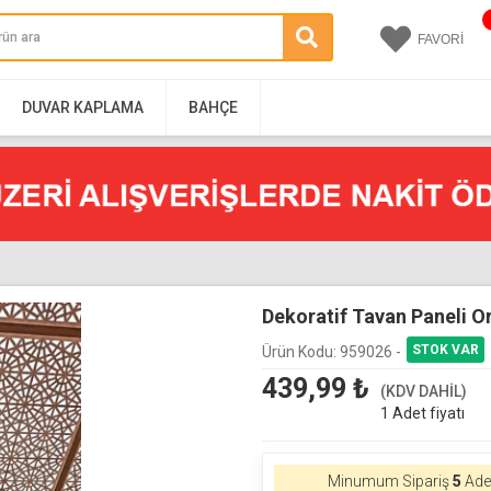
FAVORİ
DUVAR KAPLAMA
BAHÇE
Dekoratif Tavan Paneli O
Ürün Kodu:
959026 -
439,99
₺
(KDV DAHİL)
1 Adet fiyatı
Minumum Sipariş
5
Adet