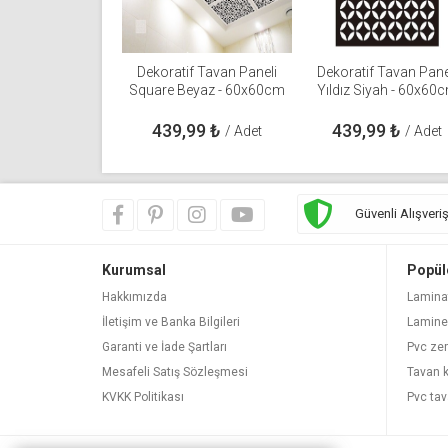
Dekoratif Tavan Paneli
Dekoratif Tavan Pane
Square Beyaz - 60x60cm
Yıldız Siyah - 60x60
439,99
₺
439,99
₺
/ Adet
/ Adet
Güvenli Alışveri
Kurumsal
Popül
Hakkımızda
Lamina
İletişim ve Banka Bilgileri
Lamine
Garanti ve İade Şartları
Pvc ze
Mesafeli Satış Sözleşmesi
Tavan 
KVKK Politikası
Pvc tav