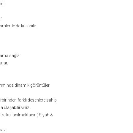
rir.
r.
mlerde de kullanılır.
ulama sağlar.
unar.
sarımında dinamik görüntüler
birbirinden farklı desenlere sahip
a ulaşabilirsiniz.
tre kullanılmaktadır ( Siyah &
maz.