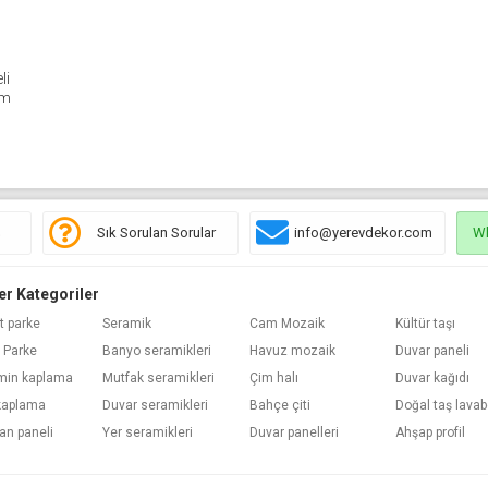
li
cm
ş
Sık Sorulan Sorular
info@yerevdekor.com
W
er Kategoriler
t parke
Seramik
Cam Mozaik
Kültür taşı
 Parke
Banyo seramikleri
Havuz mozaik
Duvar paneli
min kaplama
Mutfak seramikleri
Çim halı
Duvar kağıdı
kaplama
Duvar seramikleri
Bahçe çiti
Doğal taş lava
an paneli
Yer seramikleri
Duvar panelleri
Ahşap profil