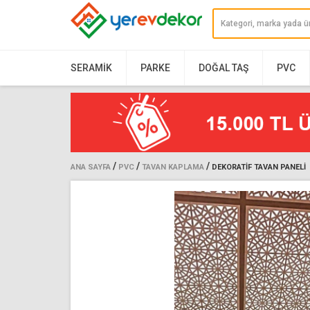
SERAMIK
PARKE
DOĞAL TAŞ
PVC
/
/
/
ANA SAYFA
PVC
TAVAN KAPLAMA
DEKORATIF TAVAN PANELI