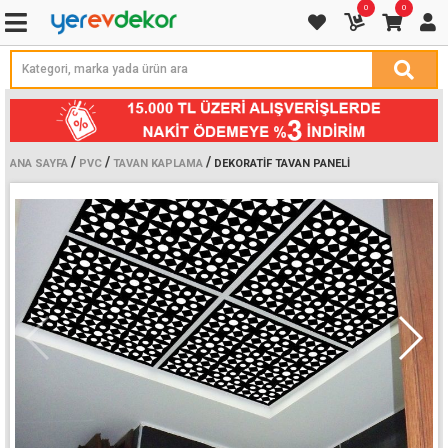
0
0
/
/
/
ANA SAYFA
PVC
TAVAN KAPLAMA
DEKORATIF TAVAN PANELI