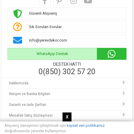
Güvenli Alışveriş
Sık Sorulan Sorular
info@yerevdekor.com
WhatsApp Destek
DESTEK HATTI
0(850) 302 57 20
Hakkımızda
İletişim ve Banka Bilgileri
Garanti ve İade Şartları
Mesafeli Satış Sözleşmesi
X
Alışveriş deneyimini iyileştirmek için
kişisel veri politikamız
KVKK Politikası
doğrultusunda çerezler kullanıyoruz.