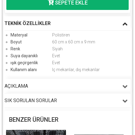
TEKNIK ÖZELLIKLER
Materyal
Polistiren
Boyut
60 cm x 60 cm x 9 mm
Renk
Siyah
Suya dayanıklı
Evet
ışık geçirgenlik
Evet
Kullanım alanı
Iç mekanlar, dış mekanlar
AÇIKLAMA
SIK SORULAN SORULAR
BENZER ÜRÜNLER