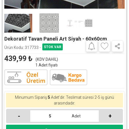
Dekoratif Tavan Paneli Art Siyah - 60x60cm
Ürün Kodu:
317733 -
439,99
₺
(KDV DAHİL)
1 Adet fiyatı
Minumum Sipariş
5
Adet'dir.
Teslimat süresi 2-5 iş günü
arasındadır.
-
+
Adet