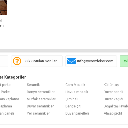
li
cm
ş
Sık Sorulan Sorular
info@yerevdekor.com
W
er Kategoriler
t parke
Seramik
Cam Mozaik
Kültür taşı
 Parke
Banyo seramikleri
Havuz mozaik
Duvar paneli
min kaplama
Mutfak seramikleri
Çim halı
Duvar kağıdı
kaplama
Duvar seramikleri
Bahçe çiti
Doğal taş lava
an paneli
Yer seramikleri
Duvar panelleri
Ahşap profil