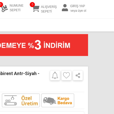
0
0
NUMUNE
GİRİŞ YAP
ALIŞVERİŞ
SEPETİ
veya üye ol
SEPETİ
birent Antr-Siyah -