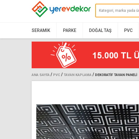
SERAMIK
PARKE
DOĞAL TAŞ
PVC
/
/
/
ANA SAYFA
PVC
TAVAN KAPLAMA
DEKORATIF TAVAN PANELI