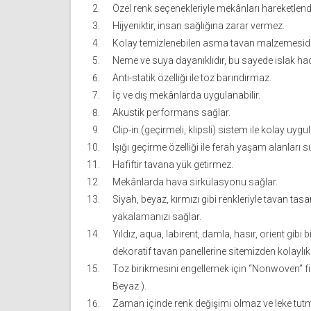
Özel renk seçenekleriyle mekânları hareketlendi
Hijyeniktir, insan sağlığına zarar vermez.
Kolay temizlenebilen asma tavan malzemesidi
Neme ve suya dayanıklıdır, bu sayede ıslak haci
Anti-statik özelliği ile toz barındırmaz.
İç ve dış mekânlarda uygulanabilir.
Akustik performans sağlar.
Clip-in (geçirmeli, klipsli) sistem ile kolay uyg
Işığı geçirme özelliği ile ferah yaşam alanları s
Hafiftir tavana yük getirmez.
Mekânlarda hava sirkülasyonu sağlar.
Siyah, beyaz, kırmızı gibi renkleriyle tavan ta
yakalamanızı sağlar.
Yıldız, aqua, labirent, damla, hasır, orient gibi 
dekoratif tavan panellerine sitemizden kolaylıkl
Toz birikmesini engellemek için “Nonwoven” fil
Beyaz ).
Zaman içinde renk değişimi olmaz ve leke tut