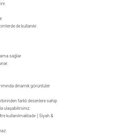
rir.
r.
mlerde de kullanılır.
ulama sağlar.
unar.
sarımında dinamik görüntüler
birbirinden farklı desenlere sahip
a ulaşabilirsiniz.
tre kullanılmaktadır ( Siyah &
maz.