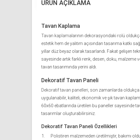
ÜRÜN AÇIKLAMA
Tavan Kaplama
Tavan kaplama
larının dekorasyondaki rolü olduk
estetik hem de yalıtım açısından tasarıma katkı sa
yıllar düz beyaz olarak tasarlandı. Fakat gelişen tek
sayesinde artık farklı renk, desen, doku, malzeme ve
tavan tasarımında yerini aldı.
Dekoratif Tavan Paneli
Dekoratif tavan panelleri
, son zamanlarda oldukça s
uygulanabilir, kaliteli, ekonomik ve şık tavan kapla
60x60 ebatlarında üretilen bu paneller sayesinde ta
tasarımlar oluşturabilirsiniz.
Dekoratif Tavan Paneli Özellikleri
Polistiren malzemeden üretilmiştir, bakımı old