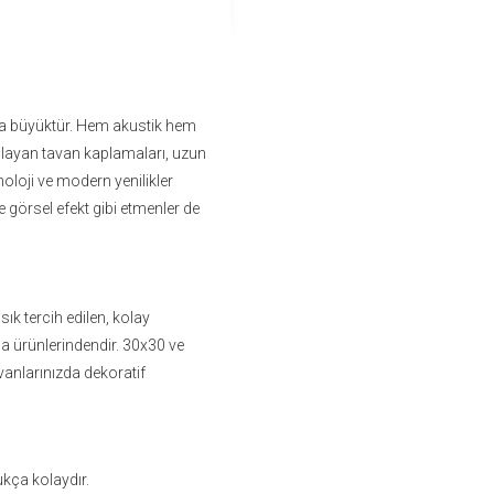
ça büyüktür. Hem akustik hem
ğlayan tavan kaplamaları, uzun
noloji ve modern yenilikler
 görsel efekt gibi etmenler de
ık tercih edilen, kolay
ma ürünlerindendir. 30x30 ve
vanlarınızda dekoratif
ukça kolaydır.