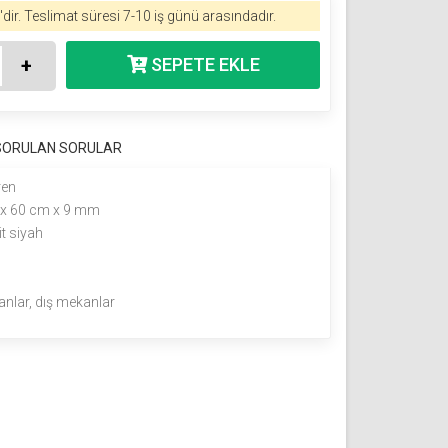
dir.
Teslimat süresi 7-10 iş günü arasındadır.
+
 SORULAN SORULAR
ren
 x 60 cm x 9 mm
it siyah
anlar, dış mekanlar