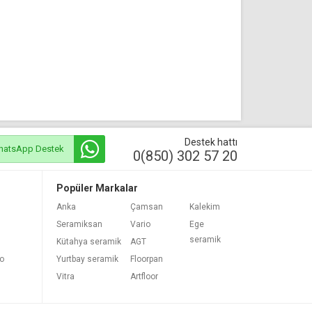
Destek hattı
hatsApp Destek
0(850) 302 57 20
Popüler Markalar
Anka
Çamsan
Kalekim
Seramiksan
Vario
Ege
seramik
Kütahya seramik
AGT
bo
Yurtbay seramik
Floorpan
Vitra
Artfloor