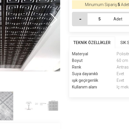
Minumum Sipariş
5
Adet'
-
Adet
TEKNİK ÖZELLİKLER
SIK
Materyal
Polisit
Boyut
60 cm
Renk
Antras
Suya dayanıklı
Evet
ışık geçirgenlik
Evet
Kullanım alanı
Iç mek