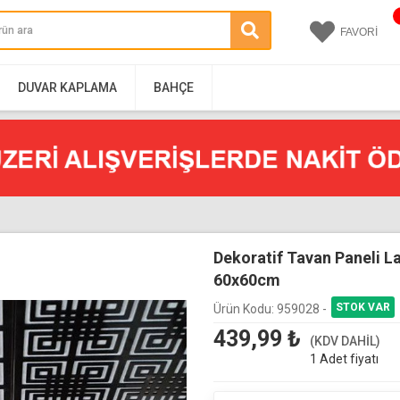
FAVORİ
DUVAR KAPLAMA
BAHÇE
Dekoratif Tavan Paneli La
60x60cm
Ürün Kodu:
959028 -
439,99
₺
(KDV DAHİL)
1 Adet fiyatı