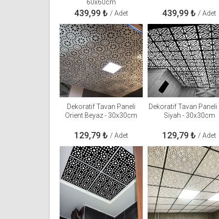
60x60cm
439,99
₺
439,99
₺
/ Adet
/ Adet
Dekoratif Tavan Paneli
Dekoratif Tavan Paneli
Orient Beyaz - 30x30cm
Siyah - 30x30cm
129,79
₺
129,79
₺
/ Adet
/ Adet