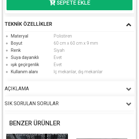
TEKNIK ÖZELLIKLER
Materyal
Polistiren
Boyut
60 cm x 60 cm x 9 mm
Renk
Siyah
Suya dayanıklı
Evet
ışık geçirgenlik
Evet
Kullanım alanı
Iç mekanlar, dış mekanlar
AÇIKLAMA
SIK SORULAN SORULAR
BENZER ÜRÜNLER