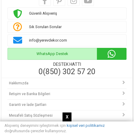
Güvenli Alışveriş
Sık Sorulan Sorular
info@yerevdekor.com
WhatsApp Destek
DESTEK HATTI
0(850) 302 57 20
Hakkımızda
İletişim ve Banka Bilgileri
Garanti ve İade Şartları
Mesafeli Satış Sözleşmesi
X
Alışveriş deneyimini iyileştirmek için
kişisel veri politikamız
KVKK Politikası
doğrultusunda çerezler kullanıyoruz.