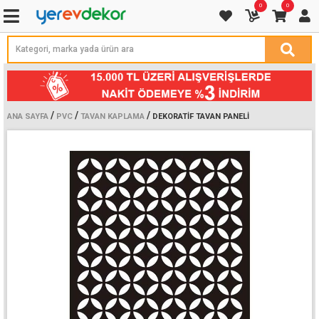
0
0
/
/
/
ANA SAYFA
PVC
TAVAN KAPLAMA
DEKORATIF TAVAN PANELI