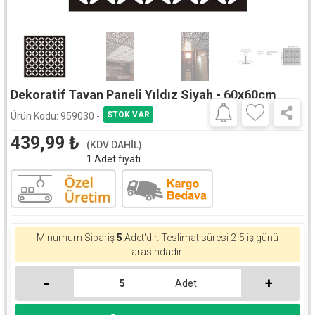
Dekoratif Tavan Paneli Yıldız Siyah - 60x60cm
Ürün Kodu:
959030 -
439,99
₺
(KDV DAHİL)
1 Adet fiyatı
Minumum Sipariş
5
Adet'dir.
Teslimat süresi 2-5 iş günü
arasındadır.
-
+
Adet