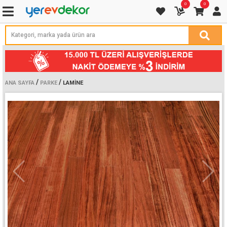
0
0
/
/
ANA SAYFA
PARKE
LAMINE