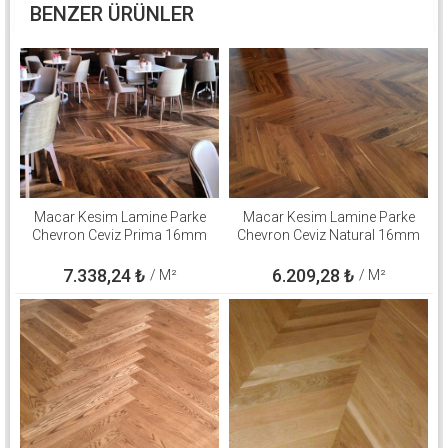
BENZER ÜRÜNLER
Macar Kesim Lamine Parke
Macar Kesim Lamine Parke
Chevron Ceviz Prima 16mm
Chevron Ceviz Natural 16mm
7.338,24
₺
6.209,28
₺
/ M²
/ M²