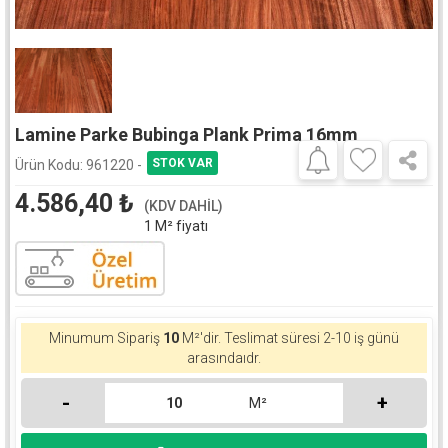
Lamine Parke Bubinga Plank Prima 16mm
Ürün Kodu:
961220 -
4.586,40
₺
(KDV DAHİL)
1 M² fiyatı
Minumum Sipariş
10
M²'dir. Teslimat süresi 2-10 iş günü
arasındaıdr.
-
+
M²