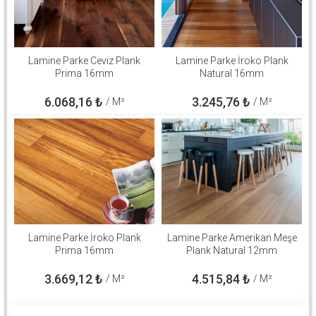
Lamine Parke Ceviz Plank
Lamine Parke İroko Plank
Prima 16mm
Natural 16mm
6.068,16
₺
3.245,76
₺
/ M²
/ M²
Lamine Parke İroko Plank
Lamine Parke Amerikan Meşe
Prima 16mm
Plank Natural 12mm
3.669,12
₺
4.515,84
₺
/ M²
/ M²