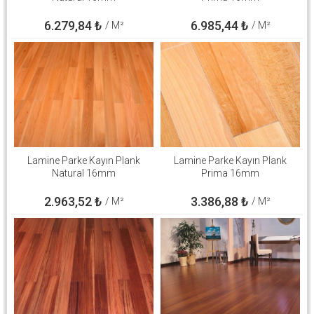
6.279,84
₺
6.985,44
₺
/ M²
/ M²
Lamine Parke Kayın Plank
Lamine Parke Kayın Plank
Natural 16mm
Prima 16mm
2.963,52
₺
3.386,88
₺
/ M²
/ M²