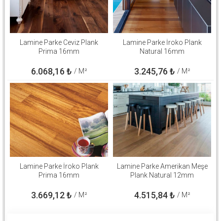
Lamine Parke Ceviz Plank
Lamine Parke İroko Plank
Prima 16mm
Natural 16mm
6.068,16
₺
3.245,76
₺
/ M²
/ M²
Lamine Parke İroko Plank
Lamine Parke Amerikan Meşe
Prima 16mm
Plank Natural 12mm
3.669,12
₺
4.515,84
₺
/ M²
/ M²