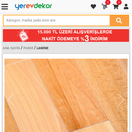
0
0
/
/
ANA SAYFA
PARKE
LAMINE