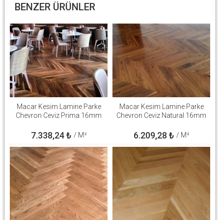
BENZER ÜRÜNLER
Macar Kesim Lamine Parke
Macar Kesim Lamine Parke
Chevron Ceviz Prima 16mm
Chevron Ceviz Natural 16mm
7.338,24
₺
6.209,28
₺
/ M²
/ M²