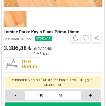
Lamine Parke Kayın Plank Prima 16mm
Ürün Kodu:
961222 -
3.386,88
₺
(KDV DAHİL)
1 M² fiyatı
Minumum Sipariş
10
M²'dir. Teslimat süresi 2-10 iş günü
arasındaıdr.
-
+
M²