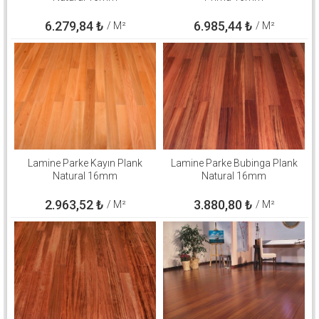
6.279,84
₺
6.985,44
₺
/ M²
/ M²
Lamine Parke Kayın Plank
Lamine Parke Bubinga Plank
Natural 16mm
Natural 16mm
2.963,52
₺
3.880,80
₺
/ M²
/ M²