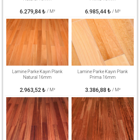
6.279,84
₺
6.985,44
₺
/ M²
/ M²
Lamine Parke Kayın Plank
Lamine Parke Kayın Plank
Natural 16mm
Prima 16mm
2.963,52
₺
3.386,88
₺
/ M²
/ M²