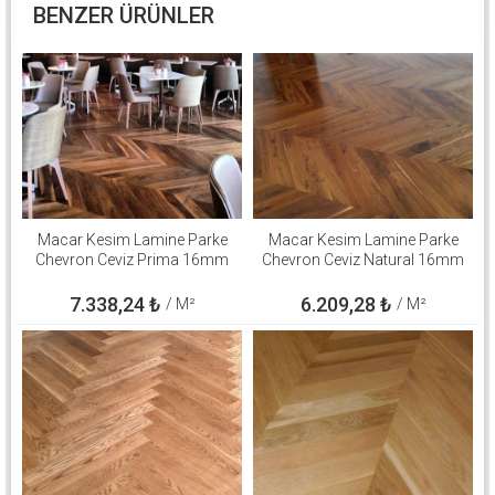
BENZER ÜRÜNLER
Macar Kesim Lamine Parke
Macar Kesim Lamine Parke
Chevron Ceviz Prima 16mm
Chevron Ceviz Natural 16mm
7.338,24
₺
6.209,28
₺
/ M²
/ M²