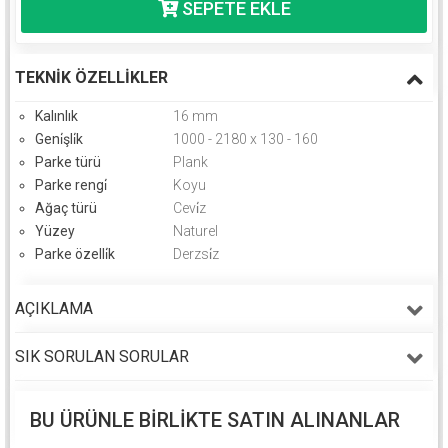
TEKNIK ÖZELLIKLER
Kalınlık
16 mm
Geni̇şli̇k
1000 - 2180 x 130 - 160
Parke türü
Plank
Parke rengi̇
Koyu
Ağaç türü
Cevi̇z
Yüzey
Naturel
Parke özelli̇k
Derzsi̇z
AÇIKLAMA
SIK SORULAN SORULAR
BU ÜRÜNLE BIRLIKTE SATIN ALINANLAR