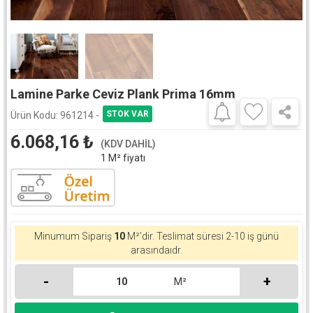
Lamine Parke Ceviz Plank Prima 16mm
Ürün Kodu:
961214 -
6.068,16
₺
(KDV DAHİL)
1 M² fiyatı
Minumum Sipariş
10
M²'dir.
Teslimat süresi 2-10 iş günü
arasındaıdr.
-
+
M²