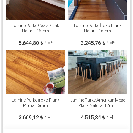
Lamine Parke Ceviz Plank
Lamine Parke İroko Plank
Natural 16mm
Natural 16mm
5.644,80
₺
3.245,76
₺
/ M²
/ M²
Lamine Parke İroko Plank
Lamine Parke Amerikan Meşe
Prima 16mm
Plank Natural 12mm
3.669,12
₺
4.515,84
₺
/ M²
/ M²