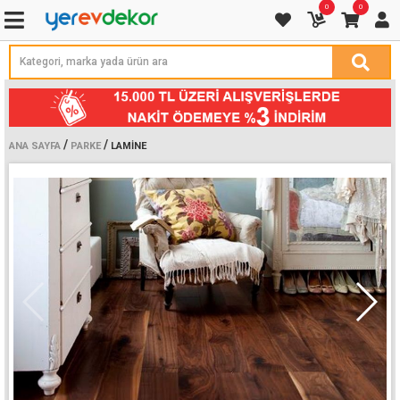
0
0
/
/
ANA SAYFA
PARKE
LAMINE