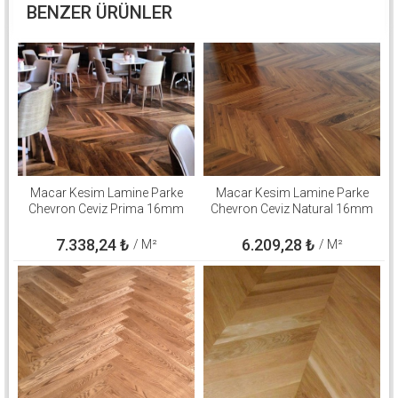
BENZER ÜRÜNLER
Macar Kesim Lamine Parke
Macar Kesim Lamine Parke
Chevron Ceviz Prima 16mm
Chevron Ceviz Natural 16mm
7.338,24
₺
6.209,28
₺
/ M²
/ M²