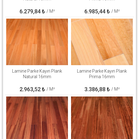
6.279,84
₺
6.985,44
₺
/ M²
/ M²
Lamine Parke Kayın Plank
Lamine Parke Kayın Plank
Natural 16mm
Prima 16mm
2.963,52
₺
3.386,88
₺
/ M²
/ M²