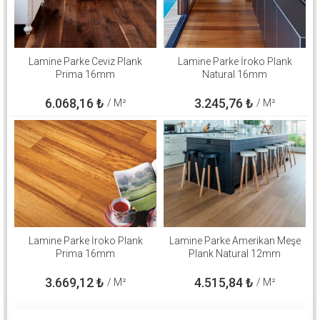
Lamine Parke Ceviz Plank
Lamine Parke İroko Plank
Prima 16mm
Natural 16mm
6.068,16
₺
3.245,76
₺
/ M²
/ M²
Lamine Parke İroko Plank
Lamine Parke Amerikan Meşe
Prima 16mm
Plank Natural 12mm
3.669,12
₺
4.515,84
₺
/ M²
/ M²