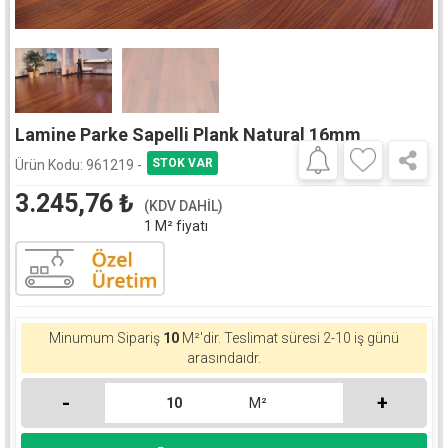
Lamine Parke Sapelli Plank Natural 16mm
Ürün Kodu:
961219 -
3.245,76
₺
(KDV DAHİL)
1 M² fiyatı
Minumum Sipariş
10
M²'dir. Teslimat süresi 2-10 iş günü
arasındaıdr.
-
+
M²