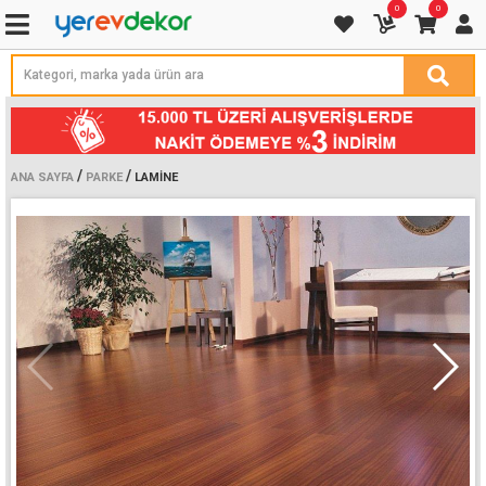
0
0
/
/
ANA SAYFA
PARKE
LAMINE