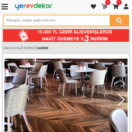
0
0
/
/
ANA SAYFA
PARKE
LAMINE