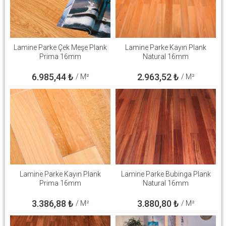
Lamine Parke Çek Meşe Plank
Lamine Parke Kayın Plank
Prima 16mm
Natural 16mm
6.985,44
₺
2.963,52
₺
/ M²
/ M²
Lamine Parke Kayın Plank
Lamine Parke Bubinga Plank
Prima 16mm
Natural 16mm
3.386,88
₺
3.880,80
₺
/ M²
/ M²