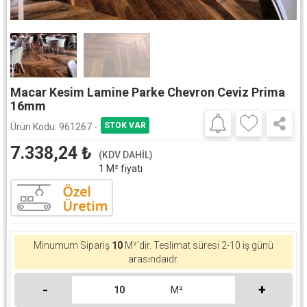
Macar Kesim Lamine Parke Chevron Ceviz Prima
16mm
Ürün Kodu:
961267 -
7.338,24
₺
(KDV DAHİL)
1 M² fiyatı
Minumum Sipariş
10
M²'dir. Teslimat süresi 2-10 iş günü
arasındaıdr.
-
+
M²