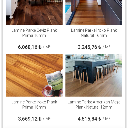
Lamine Parke Ceviz Plank
Lamine Parke İroko Plank
Prima 16mm
Natural 16mm
6.068,16
₺
3.245,76
₺
/ M²
/ M²
Lamine Parke İroko Plank
Lamine Parke Amerikan Meşe
Prima 16mm
Plank Natural 12mm
3.669,12
₺
4.515,84
₺
/ M²
/ M²