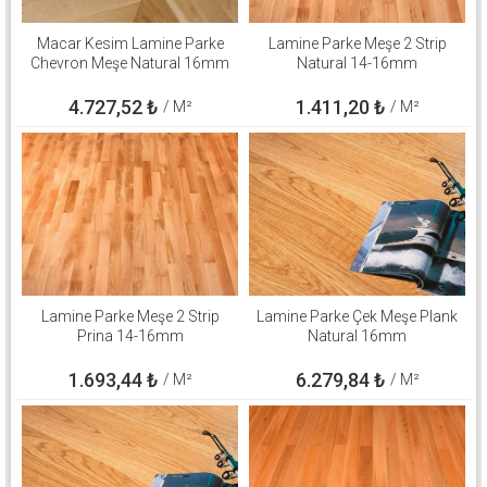
Macar Kesim Lamine Parke
Lamine Parke Meşe 2 Strip
Chevron Meşe Natural 16mm
Natural 14-16mm
4.727,52
₺
1.411,20
₺
/ M²
/ M²
Lamine Parke Meşe 2 Strip
Lamine Parke Çek Meşe Plank
Prina 14-16mm
Natural 16mm
1.693,44
₺
6.279,84
₺
/ M²
/ M²