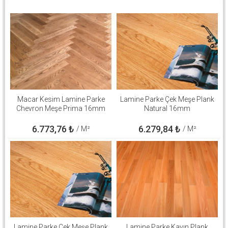
Macar Kesim Lamine Parke
Lamine Parke Çek Meşe Plank
Chevron Meşe Prima 16mm
Natural 16mm
6.773,76
₺
6.279,84
₺
/ M²
/ M²
Lamine Parke Çek Meşe Plank
Lamine Parke Kayın Plank