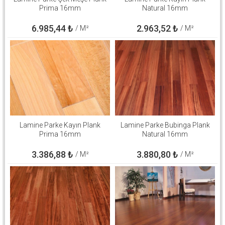
Prima 16mm
Natural 16mm
6.985,44
₺
2.963,52
₺
/ M²
/ M²
Lamine Parke Kayın Plank
Lamine Parke Bubinga Plank
Prima 16mm
Natural 16mm
3.386,88
₺
3.880,80
₺
/ M²
/ M²