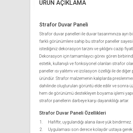
ÜRÜN AÇIKLAMA
Strafor Duvar Paneli
Strafor duvar panelleri ile duvar tasarımınıza ayrı bi
farklı görünümlere sahip bu strafor paneller sayes
istediğiniz dekorasyon tarzını ve şıklığını cazip fiyatl
Dekorasyon için tamamlayıcı görev gören birbirinde
estetik, kullanışlı ve fonksiyonel olanları strafor olanl
paneller ısı yalıtımı ve izolasyon özelliği ile de diğe
üründür. Strafor malzemenin kalıplarda preslenm
dahilinde oluşturulan görüntü elde edilir ve sonra 
hem de görünümü destekleyen boyama işlemi yapıl
strafor panellerin darbeye karşı dayanıklılığı artar.
Strafor Duvar Paneli Özellikleri
Hafiftir, uygulandığı alana ilave yük bindirmez.
Uygulaması son derece kolaydır ustaya gerek 