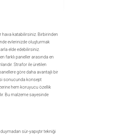
r hava katabilirsiniz. Birbirinden
inde evlerinizde oluşturmak
arla elde edebilirsiniz.
n farklı paneller arasında en
arıdır. Strafor ile üretilen
r panellere göre daha avantajlı bir
esi sonucunda konsept
üzerine hem koruyucu özellik
ır. Bu malzeme sayesinde
duymadan sür-yapıştır tekniği