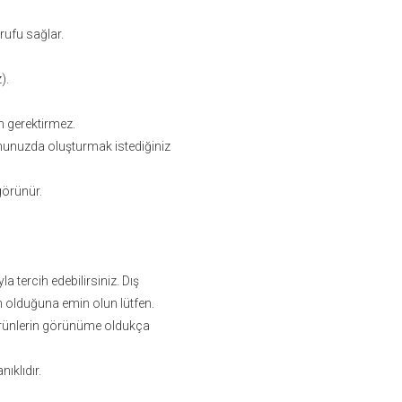
ufu sağlar.
).
ım gerektirmez.
nunuzda oluşturmak istediğiniz
görünür.
 tercih edebilirsiniz. Dış
 olduğuna emin olun lütfen.
ürünlerin görünüme oldukça
nıklıdır.