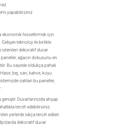
maz.
mi yapabilirsiniz.
a ekonomik hissettirmek için
 Gelişen teknoloji ile birlikte
 istenilen dekoratif duvar
r paneller, ağacın dokusunu en
etilir. Bu sayede oldukça pahalı
 Hasır, bej, sarı, kahve, koyu
sitemizde satılan bu paneller,
.
geniştir. Duvarlarınızda ahşap
atlıkla tercih edebilirsiniz.
ilen yerlerde sıkça tercih edilen
tüdyolarda dekoratif duvar