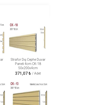
var
Strafor Dış Cephe Duvar
Paneli 4cm CK-18
50x200x4cm
371,07
₺
/ Adet