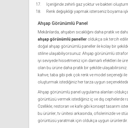
İçeriğinde zehirli gaz yoktur ve bakteri oluştur
Renk değişikliği yapmak isterseniz boyama işle
Ahşap Görünümlü Panel
Mekânlarda, ahşabın sıcaklığını daha pratik ve dah
ahşap görünümlü paneller
oldukça sık tercih edilir.
doğal ahşap görünümlü paneller ile kolay bir şekilde
stiline ulaşabiliyorsunuz. Ahşap görünümlü strafo
iyi seviyede hissetmeniz için damarlı efektleri ile ür
olan bu ürüne daha pratik bir şekilde ulaşabilirsiniz.
kahve, taba gibi pek çok renk ve model seçeneği ile 
oluşturmak istediğiniz her tarza uygun seçenektedir
Ahşap görünümlü panel uygulama alanları oldukça 
görüntüsü vermek istediğiniz iç ve dış cephelerde rah
Özellikle; restoran ve kafe gibi konsept tasarım isten
bu ürünler; tv ünitesi arkasında, ofislerinizde ve s
görüntüsü yaratmak için oldukça uygun ürünlerdir.