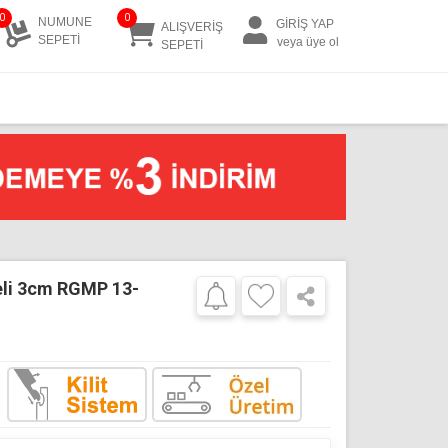
0
0
NUMUNE
GİRİŞ YAP
ALIŞVERİŞ
SEPETİ
veya üye ol
SEPETİ
eli 3cm RGMP 13-