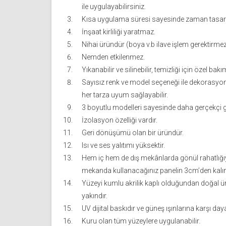
ile uygulayabilirsiniz.
Kısa uygulama süresi sayesinde zaman tasarr
İnşaat kirliliği yaratmaz.
Nihai üründür (boya v.b ilave işlem gerektirmez
Nemden etkilenmez.
Yıkanabilir ve silinebilir, temizliği için özel bak
Sayısız renk ve model seçeneği ile dekorasyo
her tarza uyum sağlayabilir.
3 boyutlu modelleri sayesinde daha gerçekçi 
İzolasyon özelliği vardır.
Geri dönüşümü olan bir üründür.
Isı ve ses yalıtımı yüksektir.
Hem iç hem de dış mekânlarda gönül rahatlığıyla
mekanda kullanacağınız panelin 3cm’den kalın
Yüzeyi kumlu akrilik kaplı olduğundan doğal 
yakındır.
UV dijital baskıdır ve güneş ışınlarına karşı daya
Kuru olan tüm yüzeylere uygulanabilir.