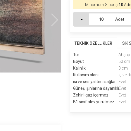
Minumum Sipariş
10
Adet
-
Adet
TEKNİK ÖZELLİKLER
SIK
Tür
Ahşap 
Boyut
50 cm
Kalınlık
3 cm
Kullanım alanı
Iç ve 
ısı ve ses yalıtımı sağlar
Evet
Güneş ışınlarına dayanıklı
Evet
Zehirli gaz içermez
Evet
B1 sınıf alev yürütmez
Evet