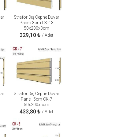
var
Strafor Dış Cephe Duvar
Paneli 3cm CK-13
50x200x3cm
329,10
₺
/ Adet
var
Strafor Dış Cephe Duvar
Paneli 5cm CK-7
50x200x5cm
433,80
₺
/ Adet