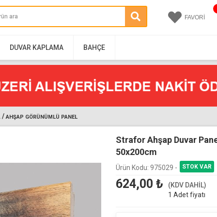
FAVORİ
DUVAR KAPLAMA
BAHÇE
/
L
AHŞAP GÖRÜNÜMLÜ PANEL
Strafor Ahşap Duvar Pan
50x200cm
Ürün Kodu:
975029 -
624,00
₺
(KDV DAHİL)
1 Adet fiyatı