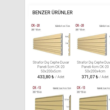
BENZER ÜRÜNLER
Strafor Dış Cephe Duvar
Strafor Dış Cephe Du
Paneli 5cm CK-20
Paneli 4cm CK-20
50x200x5cm
50x200x4cm
433,80
₺
371,07
₺
/ Adet
/ Adet