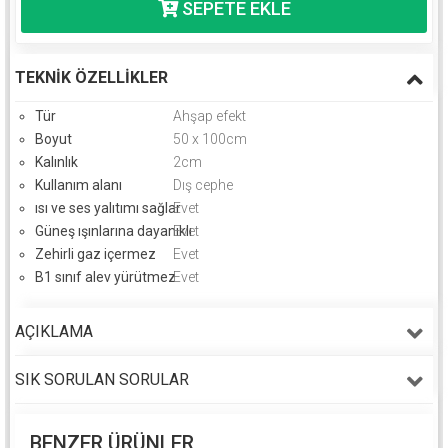
TEKNIK ÖZELLIKLER
Tür
Ahşap efekt
Boyut
50 x 100cm
Kalınlık
2cm
Kullanım alanı
Dış cephe
ısı ve ses yalıtımı sağlar
Evet
Güneş ışınlarına dayanıklı
Evet
Zehirli gaz içermez
Evet
B1 sınıf alev yürütmez
Evet
AÇIKLAMA
SIK SORULAN SORULAR
BENZER ÜRÜNLER