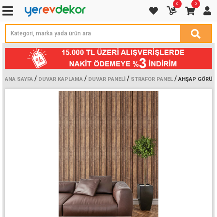
0
0
/
/
/
/
ANA SAYFA
DUVAR KAPLAMA
DUVAR PANELI
STRAFOR PANEL
AHŞAP GÖRÜN