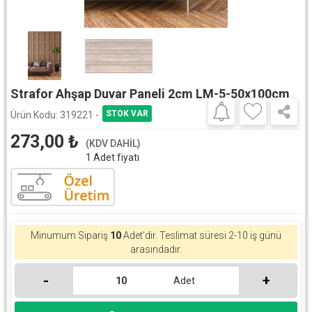
Strafor Ahşap Duvar Paneli 2cm LM-5-50x100cm
Ürün Kodu:
319221 -
273,00
₺
(KDV DAHİL)
1 Adet fiyatı
Minumum Sipariş
10
Adet'dir.
Teslimat süresi 2-10 iş günü
arasındadır.
-
+
Adet