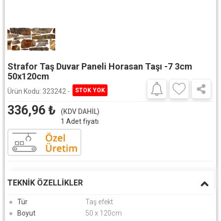
Strafor Taş Duvar Paneli Horasan Taşı -7 3cm
50x120cm
Ürün Kodu:
323242 -
336,96
₺
(KDV DAHİL)
1 Adet fiyatı
TEKNIK ÖZELLIKLER
Tür
Taş efekt
Boyut
50 x 120cm