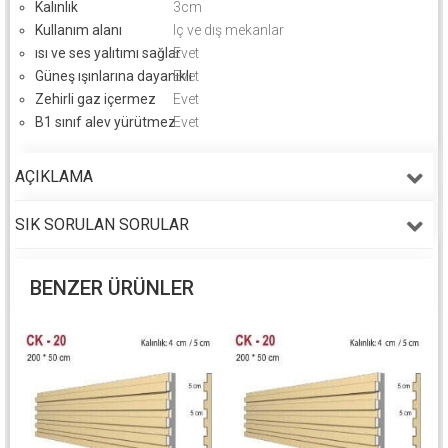
Kalınlık
3cm
Kullanım alanı
Iç ve dış mekanlar
ısı ve ses yalıtımı sağlar
Evet
Güneş ışınlarına dayanıklı
Evet
Zehirli gaz içermez
Evet
B1 sınıf alev yürütmez
Evet
AÇIKLAMA
SIK SORULAN SORULAR
BENZER ÜRÜNLER