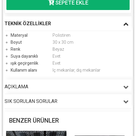
TEKNIK ÖZELLIKLER
Materyal
Polistiren
Boyut
30 x 30 cm
Renk
Beyaz
Suya dayanıklı
Evet
ışık geçirgenlik
Evet
Kullanım alanı
Iç mekanlar, dış mekanlar
AÇIKLAMA
SIK SORULAN SORULAR
BENZER ÜRÜNLER