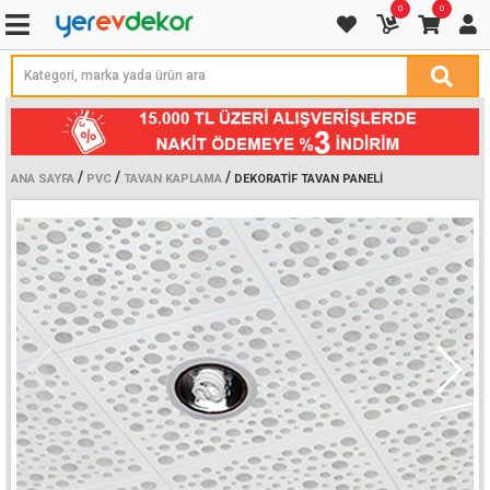
0
0
/
/
/
ANA SAYFA
PVC
TAVAN KAPLAMA
DEKORATIF TAVAN PANELI