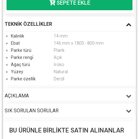
TEKNIK ÖZELLIKLER
Kalınlık
14 mm
Ebat
146 mm x 1805 - 800 mm
Parke türü
Plank
Parke rengi̇
Açık
Ağaç türü
İroko
Yüzey
Natural
Parke özelli̇k
Derzli̇
AÇIKLAMA
SIK SORULAN SORULAR
BU ÜRÜNLE BIRLIKTE SATIN ALINANLAR