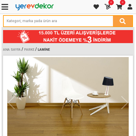
0
0
/
/
ANA SAYFA
PARKE
LAMINE