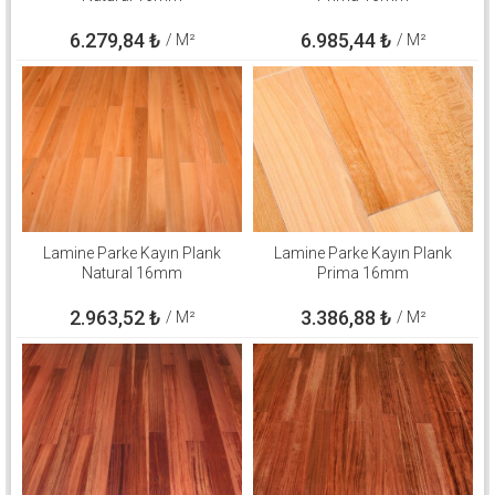
6.279,84
₺
6.985,44
₺
/ M²
/ M²
Lamine Parke Kayın Plank
Lamine Parke Kayın Plank
Natural 16mm
Prima 16mm
2.963,52
₺
3.386,88
₺
/ M²
/ M²