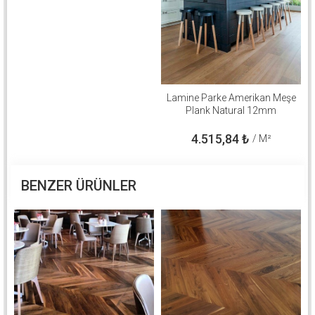
Lamine Parke Amerikan Meşe
Plank Natural 12mm
4.515,84
₺
/ M²
BENZER ÜRÜNLER