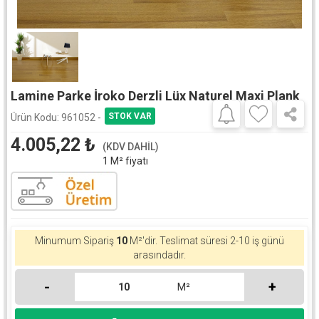
Lamine Parke İroko Derzli Lüx Naturel Maxi Plank
Ürün Kodu:
961052 -
4.005,22
₺
(KDV DAHİL)
1 M² fiyatı
Minumum Sipariş
10
M²'dir.
Teslimat süresi 2-10 iş günü
arasındadır.
-
+
M²